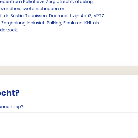
ecentrum Palliatieve Zorg Utrecht, afdeling
 Gezondheidswetenschappen en
. dr. Saskia Teunissen. Daarnaast zijn ActiZ, VPTZ
orgbelang Inclusief, PalHag, Fibula en IKNL als
nderzoek.
ocht?
enaan liep?