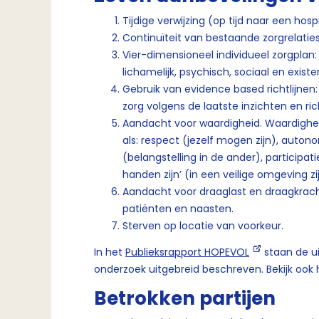
Tijdige verwijzing (op tijd naar een hos
Continuïteit van bestaande zorgrelatie
Vier-dimensioneel individueel zorgpla
lichamelijk, psychisch, sociaal en existe
Gebruik van evidence based richtlijnen
zorg volgens de laatste inzichten en rich
Aandacht voor waardigheid. Waardighei
als: respect (jezelf mogen zijn), auto
(belangstelling in de ander), participat
handen zijn’ (in een veilige omgeving zij
Aandacht voor draaglast en draagkrach
patiënten en naasten.
Sterven op locatie van voorkeur.
In het
Publieksrapport HOPEVOL
staan de u
onderzoek uitgebreid beschreven. Bekijk ook
Betrokken partijen