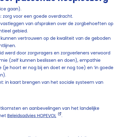
pice gaan).
s: zorg voor een goede overdracht.
n: vastleggen van afspraken over de zorgbehoeften op
ntieel gebied.
: kunnen vertrouwen op de kwaliteit van de geboden
tlijnen.
d werd door zorgvragers en zorgverleners verwoord
nomie (zelf kunnen beslissen en doen), empathie
ie (je hoort er nog bij en doet er nog toe) en ‘in goede
n).
t: in kaart brengen van het sociale systeem van
itkomsten en aanbevelingen van het landelijke
 het
Beleidsadvies HOPEVOL
.