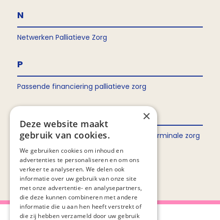
N
Netwerken Palliatieve Zorg
P
Passende financiering palliatieve zorg
V
×
Deze website maakt
gebruik van cookies.
VPTZ: 'Zorgverzekeraars bezuinigen op terminale zorg
ten koste van patiënten en vrijwilligers'
We gebruiken cookies om inhoud en
advertenties te personaliseren en om ons
verkeer te analyseren. We delen ook
informatie over uw gebruik van onze site
met onze advertentie- en analysepartners,
die deze kunnen combineren met andere
informatie die u aan hen heeft verstrekt of
die zij hebben verzameld door uw gebruik