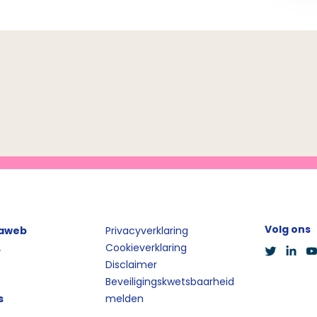
Volg ons
iaweb
Privacyverklaring
L
Cookieverklaring
Disclaimer
Beveiligingskwetsbaarheid
s
melden