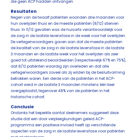
die geen ACP hadden ontvangen.
Resultaten
Negen van de twaalf patiënten woonden drie maanden voor
hun overlijden thuis en de meeste patiënten (8/12) stierven
thuis. In 11/12 gevallen was de huisarts verantwoordelijk voor
de zorg in de laatste levensfase in de week voor het overlijden.
De vertegenwoordigers gaven aan dat de meeste patiënten
de kwaliteit van de zorg in de laatste levensfase in de laatste
3 maanden en de laatste week voor het overlijden als zeer
goed tot uitstekend beoordeelden (respectievelijk 67% en 75%),
dat 8/12 patiënten waardig zijn overleden en dat alle
vertegenwoordigers zoveel als zij wilden bij de besluitvorming
betrokken waren. Een derde van de patiënten in het ACP-
cohort werd in de laatste 3 maanden minstens één keer
overgeplaatst, tegenover 48% van de patiënten in het
historische cohort.
Conclusie
Ondanks het beperkte aantal deelnemers suggereert deze
studie dat een door verpleegkundigen geleid ACP-
programma een positieve invloed heeft op verschillende
aspecten van de zorg in de laatste levensfase voor patiënten