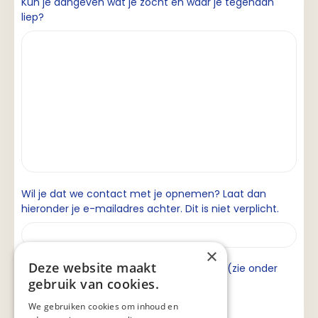
Kun je aangeven wat je zocht en waar je tegenaan
liep?
Wil je dat we contact met je opnemen? Laat dan
hieronder je e-mailadres achter. Dit is niet verplicht.
×
Deze website maakt
Ik ga akkoord met de privacyverklaring (zie onder
gebruik van cookies.
aan de pagina).
We gebruiken cookies om inhoud en