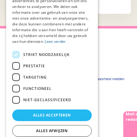
advertenties te personaliseren en om ons
verkeer te analyseren. We delen ook
informatie over uw gebruik van onze site
met onze advertentie- en analysepartners,
die deze kunnen combineren met andere
informatie die u aan hen heeft verstrekt of
die zij hebben verzameld door uw gebruik
van hun diensten.
Lees verder
STRIKT NOODZAKELIJK
Over Palliaweb
Privacyverklaring
Over PZNL
Cookieverklaring
PRESTATIE
Contact
Disclaimer
TARGETING
Pers
Beveiligingskwetsbaarheid melden
Vacatures
FUNCTIONEEL
Webshop
NIET-GECLASSIFICEERD
Mail 
ALLES ACCEPTEREN
Volg ons
redac
ALLES AFWIJZEN