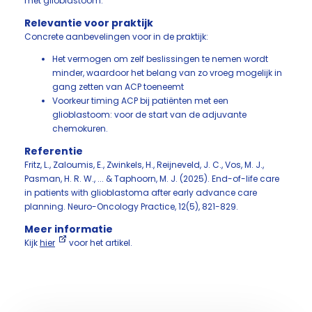
met glioblastoom.
Relevantie voor praktijk
Concrete aanbevelingen voor in de praktijk:
Het vermogen om zelf beslissingen te nemen wordt
minder, waardoor het belang van zo vroeg mogelijk in
gang zetten van ACP toeneemt
Voorkeur timing ACP bij patiënten met een
glioblastoom: voor de start van de adjuvante
chemokuren.
Referentie
Fritz, L., Zaloumis, E., Zwinkels, H., Reijneveld, J. C., Vos, M. J.,
Pasman, H. R. W., ... & Taphoorn, M. J. (2025). End-of-life care
in patients with glioblastoma after early advance care
planning. Neuro-Oncology Practice, 12(5), 821-829.
Meer informatie
Kijk
hier
voor het artikel.