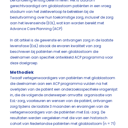
behandeling ernstig belemmeren. Het is daarom
gerechtvaardigd om glioblastoom patiënten in een vroeg
stadium van het ziekteverloop te betrekken bij de
besluitvorming over hun toekomstige zorg, inclusief de zorg
aan het levenseinde (EOL), wat kan worden bereikt met
Advance Care Planning (ACP).
In dit artikel is de gewenste en ontvangen zorg in de laatste
levensfase (EoL) alsook de ervaren kwaliteit van zorg
beschreven bij patiënten met een glioblastoom die
deelnamen aan specifiek ontwikkeld ACP programma voor
deze doelgroep.
Methodiek
Twaalf vertegenwoordigers van patiënten met glioblastoom
die deelnamen aan een ACP programma vulden na het
overlijden van de patiënt een onderzoeksspecifieke vragenlijst
in, die de volgende onderwerpen omvatte: organisatie van
EoL-zorg, voorkeuren en wensen van de patiënt, ontvangen
zorg tijdens de laatste 3 maanden en ervaringen van de
vertegenwoordigers van de patiënten met EoL-zorg. De
resultaten werden vergeleken met die van een historisch
cohort van Nederlandse patiënten met glioblastoom (n = 71)