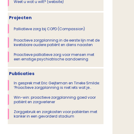
Weet u wat u wilt? (website)
Projecten
Palliatieve zorg bij COPD (Compassion)
Proactieve zorgplanning in de eerste lijn met de
kwetsbare oudere patiënt en diens naasten
Proactieve palliatieve zorg voor mensen met
een ernstige psychiatrische aandoening
Publicaties
In gesprek met Eric Geijteman en Tineke Smilde:
‘Proactieve zorgplanning is niet iets wat je
alleen het laatste jaar doet’
Win-win: proactieve zorgplanning goed voor
patiënt en zorgverlener
Zorggebruik en zorgkosten voor patiënten met
kanker in een gevorderd stadium