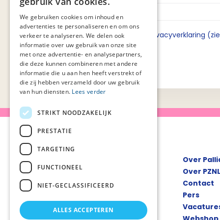
gebruik van cookies.
We gebruiken cookies om inhoud en
advertenties te personaliseren en om ons
Ik ga akkoord met de privacyverklaring (zi
verkeer te analyseren. We delen ook
informatie over uw gebruik van onze site
met onze advertentie- en analysepartners,
die deze kunnen combineren met andere
informatie die u aan hen heeft verstrekt of
die zij hebben verzameld door uw gebruik
van hun diensten.
Lees verder
STRIKT NOODZAKELIJK
PRESTATIE
TARGETING
Over Pall
FUNCTIONEEL
Over PZN
Contact
NIET-GECLASSIFICEERD
Pers
Vacature
ALLES ACCEPTEREN
Webshop