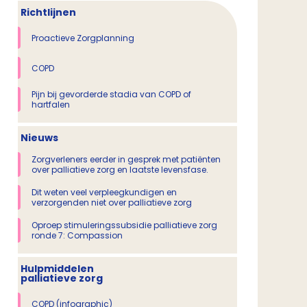
Richtlijnen
Proactieve Zorgplanning
COPD
Pijn bij gevorderde stadia van COPD of
hartfalen
Nieuws
Zorgverleners eerder in gesprek met patiënten
over palliatieve zorg en laatste levensfase.
Dit weten veel verpleegkundigen en
verzorgenden niet over palliatieve zorg
Oproep stimuleringssubsidie palliatieve zorg
ronde 7: Compassion
Hulpmiddelen
palliatieve zorg
COPD (infographic)