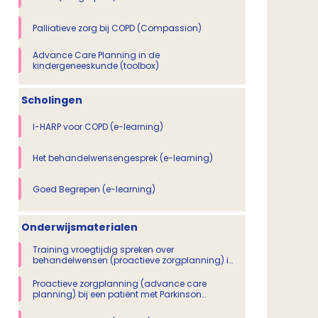
Palliatieve zorg bij COPD (Compassion)
Advance Care Planning in de
kindergeneeskunde (toolbox)
Scholingen
I-HARP voor COPD (e-learning)
Het behandelwensengesprek (e-learning)
Goed Begrepen (e-learning)
Onderwijsmaterialen
Training vroegtijdig spreken over
behandelwensen (proactieve zorgplanning) in
de eerste lijn
Proactieve zorgplanning (advance care
planning) bij een patiënt met Parkinson
(casus)