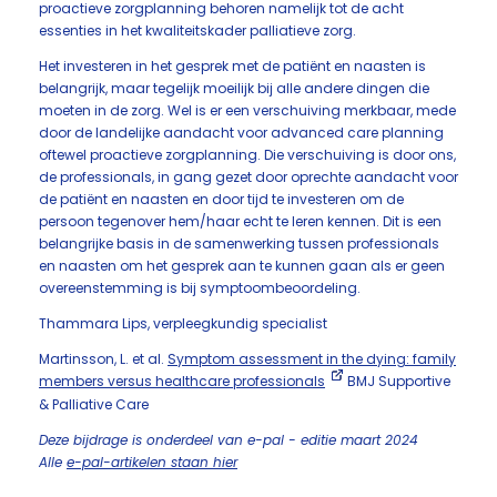
proactieve zorgplanning behoren namelijk tot de acht
essenties in het kwaliteitskader palliatieve zorg.
Het investeren in het gesprek met de patiënt en naasten is
belangrijk, maar tegelijk moeilijk bij alle andere dingen die
moeten in de zorg. Wel is er een verschuiving merkbaar, mede
door de landelijke aandacht voor advanced care planning
oftewel proactieve zorgplanning. Die verschuiving is door ons,
de professionals, in gang gezet door oprechte aandacht voor
de patiënt en naasten en door tijd te investeren om de
persoon tegenover hem/haar echt te leren kennen. Dit is een
belangrijke basis in de samenwerking tussen professionals
en naasten om het gesprek aan te kunnen gaan als er geen
overeenstemming is bij symptoombeoordeling.
Thammara Lips, verpleegkundig specialist
Martinsson, L. et al.
Symptom assessment in the dying: family
members versus healthcare professionals
BMJ Supportive
& Palliative Care
Deze bijdrage is onderdeel van e-pal - editie maart 2024
Alle
e-pal-artikelen staan hier