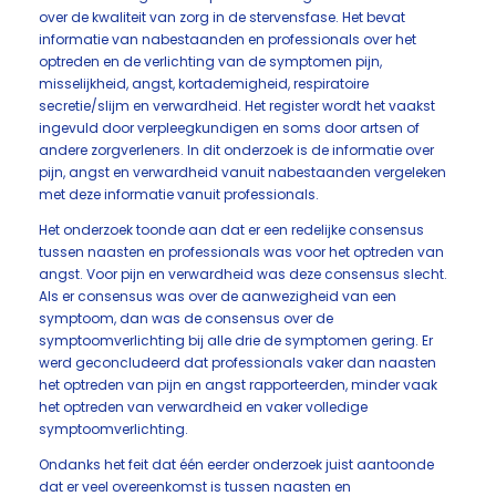
over de kwaliteit van zorg in de stervensfase. Het bevat
informatie van nabestaanden en professionals over het
optreden en de verlichting van de symptomen pijn,
misselijkheid, angst, kortademigheid, respiratoire
secretie/slijm en verwardheid. Het register wordt het vaakst
ingevuld door verpleegkundigen en soms door artsen of
andere zorgverleners. In dit onderzoek is de informatie over
pijn, angst en verwardheid vanuit nabestaanden vergeleken
met deze informatie vanuit professionals.
Het onderzoek toonde aan dat er een redelijke consensus
tussen naasten en professionals was voor het optreden van
angst. Voor pijn en verwardheid was deze consensus slecht.
Als er consensus was over de aanwezigheid van een
symptoom, dan was de consensus over de
symptoomverlichting bij alle drie de symptomen gering. Er
werd geconcludeerd dat professionals vaker dan naasten
het optreden van pijn en angst rapporteerden, minder vaak
het optreden van verwardheid en vaker volledige
symptoomverlichting.
Ondanks het feit dat één eerder onderzoek juist aantoonde
dat er veel overeenkomst is tussen naasten en