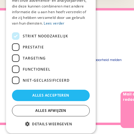
met onze advertentie- en analysepartners,
die deze kunnen combineren met andere
informatie die u aan hen heeft verstrekt of
die zij hebben verzameld door uw gebruik
van hun diensten.
Lees verder
STRIKT NOODZAKELIJK
Over Palliaweb
Privacyverklaring
Over PZNL
Cookieverklaring
PRESTATIE
Contact
Disclaimer
TARGETING
Pers
Beveiligingskwetsbaarheid melden
Vacatures
FUNCTIONEEL
Webshop
NIET-GECLASSIFICEERD
Mail 
ALLES ACCEPTEREN
Volg ons
redac
ALLES AFWIJZEN
DETAILS WEERGEVEN
Palliaweb 2019 - Heden