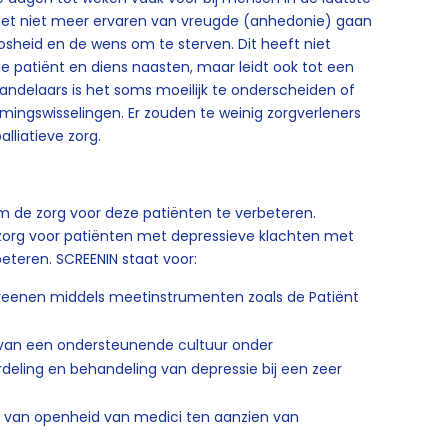
et niet meer ervaren van vreugde (anhedonie) gaan
osheid en de wens om te sterven. Dit heeft niet
de patiënt en diens naasten, maar leidt ook tot een
ndelaars is het soms moeilijk te onderscheiden of
ingswisselingen. Er zouden te weinig zorgverleners
palliatieve zorg.
m de zorg voor deze patiënten te verbeteren.
 zorg voor patiënten met depressieve klachten met
eteren. SCREENIN staat voor:
creenen middels meetinstrumenten zoals de Patiënt
n van een ondersteunende cultuur onder
rdeling en behandeling van depressie bij een zeer
 van openheid van medici ten aanzien van