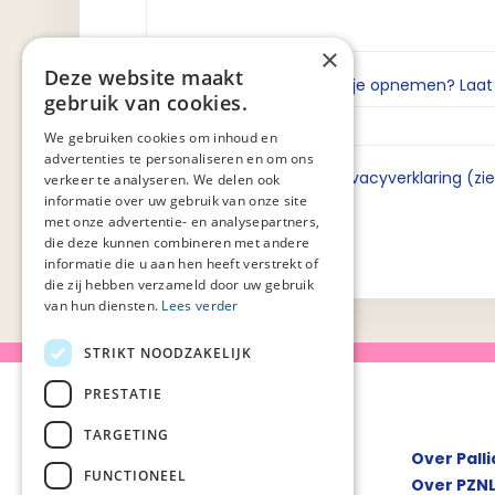
×
Deze website maakt
Wil je dat we contact met je opnemen? Laat da
gebruik van cookies.
We gebruiken cookies om inhoud en
advertenties te personaliseren en om ons
Ik ga akkoord met de privacyverklaring (zi
verkeer te analyseren. We delen ook
informatie over uw gebruik van onze site
met onze advertentie- en analysepartners,
die deze kunnen combineren met andere
informatie die u aan hen heeft verstrekt of
die zij hebben verzameld door uw gebruik
van hun diensten.
Lees verder
STRIKT NOODZAKELIJK
PRESTATIE
TARGETING
Over Pall
FUNCTIONEEL
Over PZN