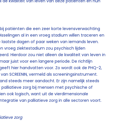
l de kwaliteit van leven van deze patiënten en hun
 bij patiënten die een zeer korte levensverwachting
sselingen al in een vroeg stadium willen traceren en
de laatste dagen of paar weken van iemands leven.
en vroeg ziektestadium zou psychisch lijden
d. Hierdoor zou niet alleen de kwaliteit van leven in
ar juist voor een langere periode. De richtlijn
ne geeft hier handvatten voor. Zo wordt ook de PHQ-2,
ng’ van SCREENIN, vermeld als screeningsinstrument.
rland steeds meer aandacht. Er zijn namelijk steeds
 palliatieve zorg bij mensen met psychische of
en ook logisch, want uit de vierdimensionale
ntegratie van palliatieve zorg in alle sectoren voort.
iatieve zorg