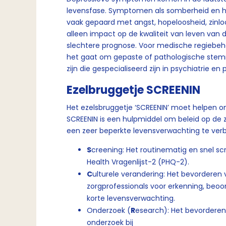
levensfase. Symptomen als somberheid en h
vaak gepaard met angst, hopeloosheid, zinlo
alleen impact op de kwaliteit van leven van 
slechtere prognose. Voor medische regiebeha
het gaat om gepaste of pathologische stemm
zijn die gespecialiseerd zijn in psychiatrie en 
Ezelbruggetje SCREENIN
Het ezelsbruggetje ‘SCREENIN’ moet helpen o
SCREENIN is een hulpmiddel om beleid op de
een zeer beperkte levensverwachting te verb
S
creening: Het routinematig en snel s
Health Vragenlijst-2 (PHQ-2).
C
ulturele verandering: Het bevordere
zorgprofessionals voor erkenning, beoo
korte levensverwachting.
Onderzoek (
R
esearch): Het bevorderen
onderzoek bij