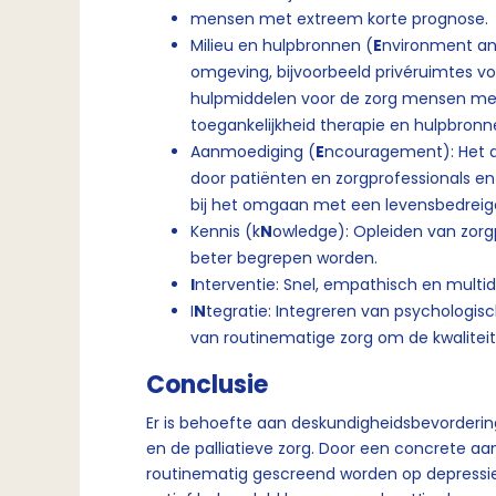
mensen met extreem korte prognose.
Milieu en hulpbronnen (
E
nvironment an
omgeving, bijvoorbeeld privéruimtes vo
hulpmiddelen voor de zorg mensen met 
toegankelijkheid therapie en hulpbronn
Aanmoediging (
E
ncouragement): Het 
door patiënten en zorgprofessionals e
bij het omgaan met een levensbedreige
Kennis (k
N
owledge): Opleiden van zorg
beter begrepen worden.
I
nterventie: Snel, empathisch en multidis
I
N
tegratie: Integreren van psychologisc
van routinematige zorg om de kwalitei
Conclusie
Er is behoefte aan deskundigheidsbevorderi
en de palliatieve zorg. Door een concrete aa
routinematig gescreend worden op depressie