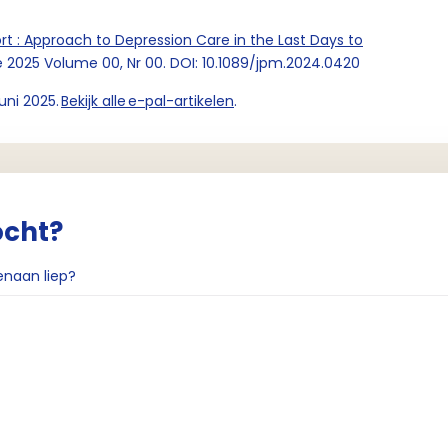
rt : Approach to Depression Care in the Last Days to
ne 2025 Volume 00, Nr 00. DOI: 10.1089/jpm.2024.0420
juni 2025.
Bekijk alle e-pal-artikelen
.
ocht?
enaan liep?