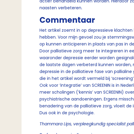
actief behandeld kunnen worden. Hierdoor za
naasten verbeteren.
Commentaar
Het artikel zoemt in op depressieve klachten
hebben. Voor mijn gevoel zou je stemmingswi
op kunnen anticiperen in plaats van pas in 
Door palliatieve zorg meer te integreren in e
waaronder depressie eerder worden gesignaleer
de laatste dagen verbeterd kunnen worden, ma
depressie in de palliatieve fase van palliali
die in het artikel wordt vermeld bij ‘screeni
Ook voor ‘integratie’ van SCREENIN is in Nede
meer scholingen (‘kennis’ van SCREENIN) over
psychiatrische aandoeningen. Ergens misschi
benadering van de palliatieve zorg, vloeit de i
Dus ook in de psychologie.
Thammara Lips, verpleegkundig specialist pall