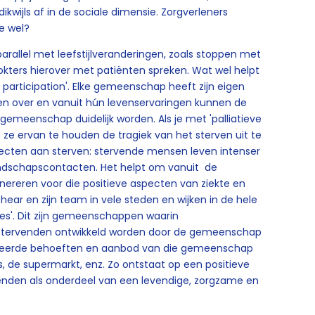
kwijls af in de sociale dimensie. Zorgverleners
e wel?
parallel met leefstijlveranderingen, zoals stoppen met
dokters hierover met patiënten spreken. Wat wel helpt
 participation'. Elke gemeenschap heeft zijn eigen
en over en vanuit hún levenservaringen kunnen de
gemeenschap duidelijk worden. Als je met 'palliatieve
en ze ervan te houden de tragiek van het sterven uit te
specten aan sterven: stervende mensen leven intenser
endschapscontacten. Het helpt om vanuit de
reren voor die positieve aspecten van ziekte en
ehear en zijn team in vele steden en wijken in de hele
es'. Dit zijn gemeenschappen waarin
n stervenden ontwikkeld worden door de gemeenschap
ariseerde behoeften en aanbod van die gemeenschap
s, de supermarkt, enz. Zo ontstaat op een positieve
nden als onderdeel van een levendige, zorgzame en