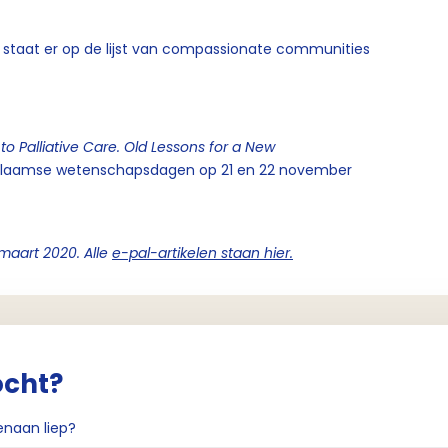
s staat er op de lijst van compassionate communities
to Palliative Care
.
Old Lessons for a New
-Vlaamse wetenschapsdagen op 21 en 22 november
 maart 2020. Alle
e-pal-artikelen staan hier.
ocht?
enaan liep?