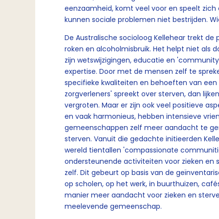
eenzaamheid, komt veel voor en speelt zich di
kunnen sociale problemen niet bestrijden. Wi
De Australische socioloog Kellehear trekt de 
roken en alcoholmisbruik. Het helpt niet als 
zijn wetswijzigingen, educatie en 'community
expertise. Door met de mensen zelf te sprek
specifieke kwaliteiten en behoeften van een 
zorgverleners' spreekt over sterven, dan lijk
vergroten. Maar er zijn ook veel positieve a
en vaak harmonieus, hebben intensieve vri
gemeenschappen zelf meer aandacht te gene
sterven. Vanuit die gedachte initieerden Kell
wereld tientallen 'compassionate communiti
ondersteunende activiteiten voor zieken e
zelf. Dit gebeurt op basis van de geïnvent
op scholen, op het werk, in buurthuizen, café
manier meer aandacht voor zieken en sterve
meelevende gemeenschap.