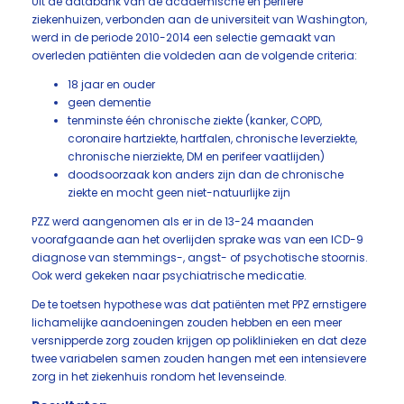
Uit de databank van de academische en perifere
ziekenhuizen, verbonden aan de universiteit van Washington,
werd in de periode 2010-2014 een selectie gemaakt van
overleden patiënten die voldeden aan de volgende criteria:
18 jaar en ouder
geen dementie
tenminste één chronische ziekte (kanker, COPD,
coronaire hartziekte, hartfalen, chronische leverziekte,
chronische nierziekte, DM en perifeer vaatlijden)
doodsoorzaak kon anders zijn dan de chronische
ziekte en mocht geen niet-natuurlijke zijn
PZZ werd aangenomen als er in de 13-24 maanden
voorafgaande aan het overlijden sprake was van een ICD-9
diagnose van stemmings-, angst- of psychotische stoornis.
Ook werd gekeken naar psychiatrische medicatie.
De te toetsen hypothese was dat patiënten met PPZ ernstigere
lichamelijke aandoeningen zouden hebben en een meer
versnipperde zorg zouden krijgen op poliklinieken en dat deze
twee variabelen samen zouden hangen met een intensievere
zorg in het ziekenhuis rondom het levenseinde.