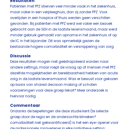
Resultaten
Patiënten met PPZ stierven veel minder vaak in het ziekenhuis,
maar vaker in een verpleeghuis, dan zij zonder PPZ. Voor
overlijden in een hospice of thuis werden geen verschillen
gevonden. Bij patiënten met PPZ werd wel vaker een bezoek
gebracht aan de SEH in de laatste levensmaand, maar werd
minder gebruik gemaakt van opname in het ziekenhuis of op
de IC in het bijzonder. Dit was opmerkelijk gezien de
bestaande hogere comorbiditeit en versnippering van zorg.
Discussie
Deze resultaten mogen niet geëxtrapoleerd worden naar
andere settings, maar roept de vraag op of mensen met PPZ
dezelfde mogelijkheden en bereikbaarheid hebben van acute
zorg in de laatste levensmaand. Was er bewust voor gekozen
op basis van shared decision making of schoten
voorzieningen voor deze groep tekort? Meer onderzoek is
hiervoor nodig.
Commentaar
Ondanks de beperkingen die deze studie kent (te selecte
groep door de regio en de onderzochte klinieken?
comorbiditeit niet gekwantificeerd) is het een eye-opener voor
de professionele zorgverlener in elke palliatieve setting: