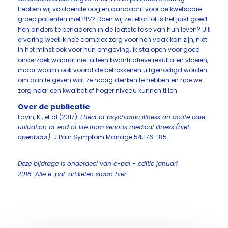
Hebben wij voldoende oog en aandacht voor de kwetsbare
groep patiënten met PPZ? Doen wij ze tekort of is het juist goed
hen anders te benaderen in de laatste fase van hun leven? Uit
ervaring weet ik hoe complex zorg voor hen vaak kan zijn, niet
in het minst ook voor hun omgeving. Ik sta open voor goed
onderzoek waaruit niet alleen kwantitatieve resultaten vloeien,
maar waarin ook vooral de betrokkenen uitgenodigd worden
om aan te geven wat ze nodig denken te hebben en hoe we
zorg naar een kwalitatief hoger niveau kunnen tillen.
Over de publicatie
Lavin, K., et al (2017).
Effect of psychiatric illness on acute care
utilization at end of life from serious medical illness​
(niet
openbaar)
. J Pain Symptom Manage 54;176-185.
Deze bijdrage is onderdeel van e-pal - editie januari
2018. Alle
e-pal-artikelen staan hier.