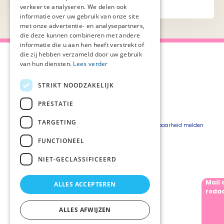
verkeer te analyseren. We delen ook
informatie over uw gebruik van onze site
met onze advertentie- en analysepartners,
die deze kunnen combineren met andere
informatie die u aan hen heeft verstrekt of
die zij hebben verzameld door uw gebruik
van hun diensten.
Lees verder
STRIKT NOODZAKELIJK
Over Palliaweb
Privacyverklaring
Over PZNL
Cookieverklaring
PRESTATIE
Contact
Disclaimer
TARGETING
Pers
Beveiligingskwetsbaarheid melden
Vacatures
FUNCTIONEEL
Webshop
NIET-GECLASSIFICEERD
Mail 
ALLES ACCEPTEREN
Volg ons
redac
ALLES AFWIJZEN