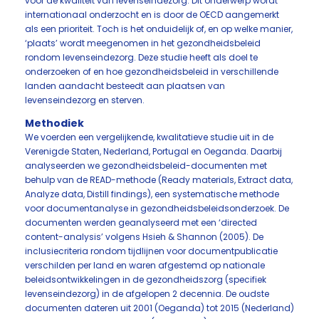
voor de kwaliteit van levenseindezorg. Dit onderwerp wordt
internationaal onderzocht en is door de OECD aangemerkt
als een prioriteit. Toch is het onduidelijk of, en op welke manier,
‘plaats’ wordt meegenomen in het gezondheidsbeleid
rondom levenseindezorg. Deze studie heeft als doel te
onderzoeken of en hoe gezondheidsbeleid in verschillende
landen aandacht besteedt aan plaatsen van
levenseindezorg en sterven.
Methodiek
We voerden een vergelijkende, kwalitatieve studie uit in de
Verenigde Staten, Nederland, Portugal en Oeganda. Daarbij
analyseerden we gezondheidsbeleid-documenten met
behulp van de READ-methode (Ready materials, Extract data,
Analyze data, Distill findings), een systematische methode
voor documentanalyse in gezondheidsbeleidsonderzoek. De
documenten werden geanalyseerd met een ‘directed
content-analysis’ volgens Hsieh & Shannon (2005). De
inclusiecriteria rondom tijdlijnen voor documentpublicatie
verschilden per land en waren afgestemd op nationale
beleidsontwikkelingen in de gezondheidszorg (specifiek
levenseindezorg) in de afgelopen 2 decennia. De oudste
documenten dateren uit 2001 (Oeganda) tot 2015 (Nederland)