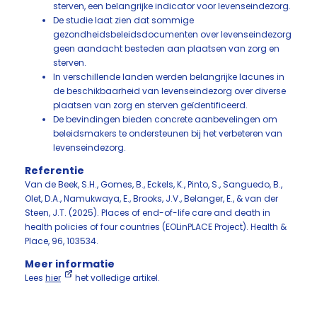
sterven, een belangrijke indicator voor levenseindezorg.
De studie laat zien dat sommige
gezondheidsbeleidsdocumenten over levenseindezorg
geen aandacht besteden aan plaatsen van zorg en
sterven.
In verschillende landen werden belangrijke lacunes in
de beschikbaarheid van levenseindezorg over diverse
plaatsen van zorg en sterven geïdentificeerd.
De bevindingen bieden concrete aanbevelingen om
beleidsmakers te ondersteunen bij het verbeteren van
levenseindezorg.
Referentie
Van de Beek, S.H., Gomes, B., Eckels, K., Pinto, S., Sanguedo, B.,
Olet, D.A., Namukwaya, E., Brooks, J.V., Belanger, E., & van der
Steen, J.T. (2025). Places of end-of-life care and death in
health policies of four countries (EOLinPLACE Project). Health &
Place, 96, 103534.
Meer informatie
Lees
hier
het volledige artikel.