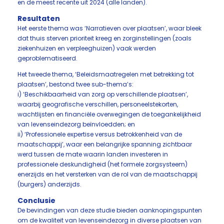
en de meest recente uit 2024 (alle landen).
Resultaten
Het eerste thema was ‘Narratieven over plaatsen’, waar bleek
dat thuis sterven prioriteit kreeg en zorginstellingen (zoals
ziekenhuizen en verpleeghuizen) vaak werden
geproblematiseerd.
Het tweede thema, ‘Beleidsmaatregelen met betrekking tot
plaatsen’, bestond twee sub-thema’s:
i) ‘Beschikbaarheid van zorg op verschillende plaatsen’,
waarbij geografische verschillen, personeelstekorten,
wachtlijsten en financiële overwegingen de toegankelijkheid
van levenseindezorg beïnvloedden; en
ii) ‘Professionele expertise versus betrokkenheid van de
maatschappij’, waar een belangrijke spanning zichtbaar
werd tussen de mate waarin landen investeren in
professionele deskundigheid (het formele zorgsysteem)
enerzijds en het versterken van de rol van de maatschappij
(burgers) anderzijds.
Conclusie
De bevindingen van deze studie bieden aanknopingspunten
om de kwaliteit van levenseindezorg in diverse plaatsen van