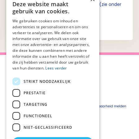
Deze website maakt
Ik ga akkoord met de privacyverklaring (zie onder
gebruik van cookies.
aan de pagina).
We gebruiken cookies om inhoud en
advertenties te personaliseren en om ons
verkeer te analyseren. We delen ook
informatie over uw gebruik van onze site
met onze advertentie- en analysepartners,
die deze kunnen combineren met andere
informatie die u aan hen heeft verstrekt of
die zij hebben verzameld door uw gebruik
van hun diensten.
Lees verder
STRIKT NOODZAKELIJK
Over Palliaweb
Privacyverklaring
Over PZNL
Cookieverklaring
PRESTATIE
Contact
Disclaimer
TARGETING
Pers
Beveiligingskwetsbaarheid melden
Vacatures
FUNCTIONEEL
Webshop
NIET-GECLASSIFICEERD