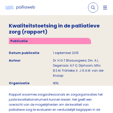
Kwaliteitstoetsing in de palliatieve
zorg (rapport)
Publicatie
Datum publicatie
1 september 2015
Auteur
Dr. H.G.T Blaauwgeers; Drs. A.L.
Degenaar; A.F.Q. Dijxhoorn; MSc
B.E.M. Fröhleke; Ir. J.G.A.M. van der
Knaap
Organisatie
IKNL
Rapport waarmee zorgprofessionals en zorgorganisaties het
juiste kwaliteitsinstrument kunnen kiezen. Het geeft een
overzicht van de mogelijkheden om de kwaliteit van
palliatieve zorg te evalueren en verduidelijkt begrippen in de