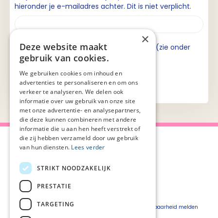
hieronder je e-mailadres achter. Dit is niet verplicht.
×
Deze website maakt
Ik ga akkoord met de privacyverklaring (zie onder
gebruik van cookies.
aan de pagina).
We gebruiken cookies om inhoud en
advertenties te personaliseren en om ons
verkeer te analyseren. We delen ook
informatie over uw gebruik van onze site
met onze advertentie- en analysepartners,
die deze kunnen combineren met andere
informatie die u aan hen heeft verstrekt of
die zij hebben verzameld door uw gebruik
van hun diensten.
Lees verder
STRIKT NOODZAKELIJK
Over Palliaweb
Privacyverklaring
Over PZNL
Cookieverklaring
PRESTATIE
Contact
Disclaimer
TARGETING
Pers
Beveiligingskwetsbaarheid melden