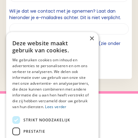
Wil je dat we contact met je opnemen? Laat dan
hieronder je e-mailadres achter. Dit is niet verplicht.
×
Deze website maakt
Ik ga akkoord met de privacyverklaring (zie onder
gebruik van cookies.
aan de pagina).
We gebruiken cookies om inhoud en
advertenties te personaliseren en om ons
verkeer te analyseren. We delen ook
informatie over uw gebruik van onze site
met onze advertentie- en analysepartners,
die deze kunnen combineren met andere
informatie die u aan hen heeft verstrekt of
die zij hebben verzameld door uw gebruik
van hun diensten.
Lees verder
STRIKT NOODZAKELIJK
Over Palliaweb
Privacyverklaring
Over PZNL
Cookieverklaring
PRESTATIE
Contact
Disclaimer