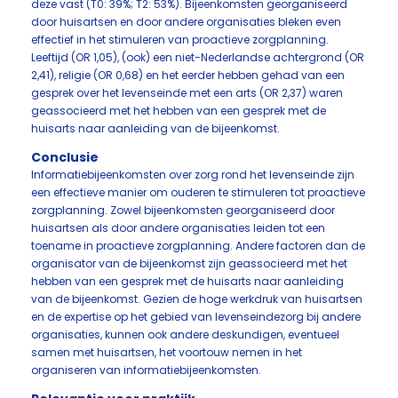
deze vast (T0: 39%; T2: 53%). Bijeenkomsten georganiseerd
door huisartsen en door andere organisaties bleken even
effectief in het stimuleren van proactieve zorgplanning.
Leeftijd (OR 1,05), (ook) een niet-Nederlandse achtergrond (OR
2,41), religie (OR 0,68) en het eerder hebben gehad van een
gesprek over het levenseinde met een arts (OR 2,37) waren
geassocieerd met het hebben van een gesprek met de
huisarts naar aanleiding van de bijeenkomst.
Conclusie
Informatiebijeenkomsten over zorg rond het levenseinde zijn
een effectieve manier om ouderen te stimuleren tot proactieve
zorgplanning. Zowel bijeenkomsten georganiseerd door
huisartsen als door andere organisaties leiden tot een
toename in proactieve zorgplanning. Andere factoren dan de
organisator van de bijeenkomst zijn geassocieerd met het
hebben van een gesprek met de huisarts naar aanleiding
van de bijeenkomst. Gezien de hoge werkdruk van huisartsen
en de expertise op het gebied van levenseindezorg bij andere
organisaties, kunnen ook andere deskundigen, eventueel
samen met huisartsen, het voortouw nemen in het
organiseren van informatiebijeenkomsten.