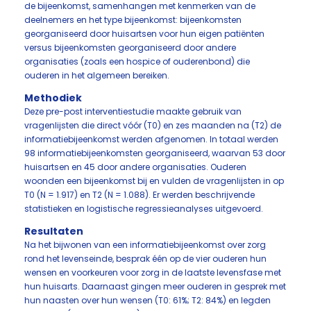
de bijeenkomst, samenhangen met kenmerken van de
deelnemers en het type bijeenkomst: bijeenkomsten
georganiseerd door huisartsen voor hun eigen patiënten
versus bijeenkomsten georganiseerd door andere
organisaties (zoals een hospice of ouderenbond) die
ouderen in het algemeen bereiken.
Methodiek
Deze pre-post interventiestudie maakte gebruik van
vragenlijsten die direct vóór (T0) en zes maanden na (T2) de
informatiebijeenkomst werden afgenomen. In totaal werden
98 informatiebijeenkomsten georganiseerd, waarvan 53 door
huisartsen en 45 door andere organisaties. Ouderen
woonden een bijeenkomst bij en vulden de vragenlijsten in op
T0 (N = 1.917) en T2 (N = 1.088). Er werden beschrijvende
statistieken en logistische regressieanalyses uitgevoerd.
Resultaten
Na het bijwonen van een informatiebijeenkomst over zorg
rond het levenseinde, besprak één op de vier ouderen hun
wensen en voorkeuren voor zorg in de laatste levensfase met
hun huisarts. Daarnaast gingen meer ouderen in gesprek met
hun naasten over hun wensen (T0: 61%; T2: 84%) en legden