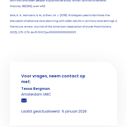
with frail and older people: a qualitative study. British Journal of General
Practice, 68(666), e44–e53.
Solis, G. R., Mancera, B. M., & Shen, M. J. (2018). Strategies used to facilitate the
discussion of advance care planning with older adults in primary care settings: A
literature review. Journal of the American Association of Nurse Practitioners,
30(5), 270–279. doi:10.1097/jxx.0000000000000025
Voor vragen, neem contact op
met:
Tessa Bergman
Amsterdam UMC
Laatst geactualiseerd:
6 januari 2026