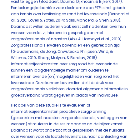
vast te leggen (Boddaert, Douma, Dijxhoorn, & Bijkerk, 2017).
Een belangrijke barrière voor deelname aan PZP is het gebrek
aan kennis over beslissingen rond het levenseinde (Bernard et
al., 2020; Lovell & Yates, 2014; Solis, Mancera, & Shen, 2018).
Daarnaast willen ouderen vaak eerst zelf nadenken over hun
wensen voordat zij hierover in gesprek gaan met
zorgprofessionals of naasten (Abu Al Hamayel et al., 2019).
Zorgprofessionals ervaren bovendien een gebrek aan tijd
(Glaudemans, de Jong, Onwuteaka Philipsen, Wind, &
Willems, 2019; Sharp, Malyon, & Barclay, 2018).
Informatiebijeenkomsten over zorg rond het levenseinde
kunnen een laagdrempelige manier om ouderen te
informeren over de (on)mogelijkheden van zorg rond het
levenseinde. Deze kunnen bovendien de tijdsdruk voor
zorgprofessionals verlichten, doordat algemene informatie in
groepsverband wordt gegeven in plaats van individueel.
Het doel van deze studie is te evalueren of
informatiebijeenkomsten proactieve zorgplanning
(gesprekken met naasten, zorgprofessionals, vastleggen van
wensen) stimuleren in de zes maanden na de bijeenkomst.
Daarnaast wordt onderzocht of gesprekken met de huisarts
over wensen voor de laatste levensfase, naar aanleiding van