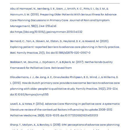
Abu Al Hamayel, N., Isenberg, S. R., Sixon, J., Smith, K. C., Pitts, S. I., Dy, S. M., &
Hannum, S. M. (2019). Preparing Older Patients With Serious Illness for Advance
Care Planning Discussions in Primary Care. Journal of Pain and Symptom
Management, 58(2), 244–251.e241.
doi:https://doi.org/10.1016/j.jpainsymman.2019.04.032
Bernard, C., Tan, A., Slaven, M., Elston, D., Heyland, D. K., & Howard, M. (2020).
Exploring patient-reported barriers to advance care planning in family practice.
BMC Family Practice, 21(1), 94. doi:10.1186/s12875-020-01167-0
Boddaert, M., Douma, J., Dijxhoorn, F., & Bijkerk, M. (2017). Netherlands Quality
Framework for Palliative Care. Retrieved from
Glaudemans, J. J., de Jong, A. E., Onwuteaka Philipsen, B. D., Wind, J., & Willems, D.
L. (2019). How do Dutch primary care providers overcome barriers to advance care
planning with older people? A qualitative study. Family Practice, 36(2), 219–224.
doi:10.1093/fampra/cmy055
Lovell, A., & Yates, P. (2014). Advance Care Planning in palliative care: A systematic
literature review of the contextual factors influencing its uptake 2008–2012.
Palliative Medicine, 28(8), 1026–1035. doi:10.1177/0269216314531313
Sharp, T., Malyon, A., & Barclay, S. (2018). GPs’ perceptions of advance care planning