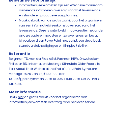
Relevantie voor praktijk
Informatiebijeenkomsten zijn een effectieve manier om
ouderen te informeren over zorg rond het levenseinde
en stimuleren proactieve zorgplanning.
Maak gebruik van de gratis toolkit voor het organiseren
van een informatiebijeenkomst over zorg rond het
levenseinde. Deze is ontwikkeld in co-creatie met onder
andere ouderen, naasten en zorgverleners en bevat
bijvoorbeeld een PowerPoint met script, een draaiboek,
standaarduitnodigingen en filmpjes (zie link).
Referentie
Bergman TD, van der Plas AGM, Pasman HRW, Onwuteaka-
Philipsen BD. Information Meetings Stimulate Older People to
Talk About Their Wishes at the End of Life. J Pain Symptom
Manage. 2026 Jan;71(1):190-199. doi:
10.1016/j.jpainsymman.2025.10.005. Epub 2025 Oct 22. PMID:
41135914.
Meer informatie
Bekijk
hier
de gratis toolkit voor het organiseren van
informatiebijeenkomsten over zorg rond het levenseinde.