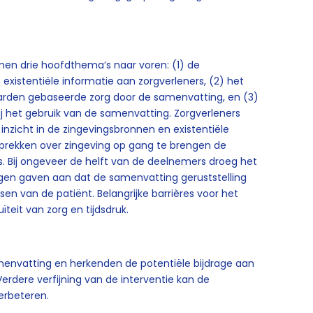
men drie hoofdthema’s naar voren: (1) de
existentiële informatie aan zorgverleners, (2) het
arden gebaseerde zorg door de samenvatting, en (3)
het gebruik van de samenvatting. Zorgverleners
zicht in de zingevingsbronnen en existentiële
sprekken over zingeving op gang te brengen de
. Bij ongeveer de helft van de deelnemers droeg het
gen gaven aan dat de samenvatting geruststelling
en van de patiënt. Belangrijke barrières voor het
teit van zorg en tijdsdruk.
envatting en herkenden de potentiële bijdrage aan
erdere verfijning van de interventie kan de
erbeteren.