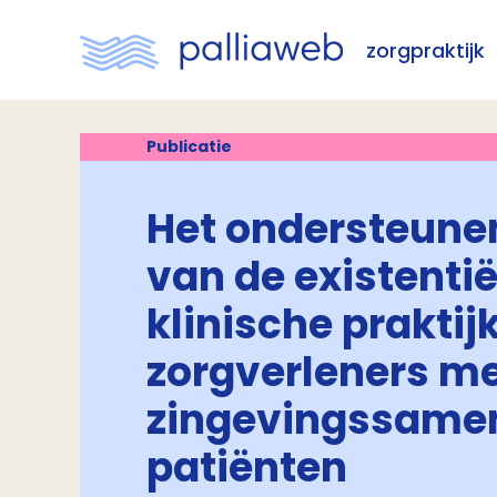
zorgpraktijk
Publicatie
Het ondersteunen
van de existentië
klinische praktij
zorgverleners me
zingevingssamen
patiënten