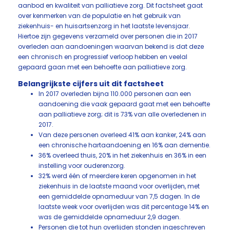
aanbod en kwaliteit van palliatieve zorg. Dit factsheet gaat
over kenmerken van de populatie en het gebruik van
ziekenhuis- en huisartsenzorg in het laatste levensjaar.
Hiertoe zijn gegevens verzameld over personen die in 2017
overleden aan aandoeningen waarvan bekend is dat deze
een chronisch en progressief verloop hebben en veelal
gepaard gaan met een behoefte aan palliatieve zorg.
Belangrijkste cijfers uit dit factsheet
In 2017 overleden bijna 110.000 personen aan een
aandoening die vaak gepaard gaat met een behoefte
aan palliatieve zorg; dit is 73% van alle overledenen in
2017.
Van deze personen overleed 41% aan kanker, 24% aan
een chronische hartaandoening en 16% aan dementie.
36% overleed thuis, 20% in het ziekenhuis en 36% in een
instelling voor ouderenzorg.
32% werd één of meerdere keren opgenomen in het
ziekenhuis in de laatste maand voor overlijden, met
een gemiddelde opnameduur van 7,5 dagen. In de
laatste week voor overlijden was dit percentage 14% en
was de gemiddelde opnameduur 2,9 dagen.
Personen die tot hun overlijden stonden ingeschreven