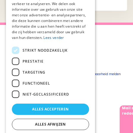
verkeer te analyseren. We delen ook
informatie over uw gebruik van onze site
met onze advertentie- en analysepartners,
die deze kunnen combineren met andere
informatie die u aan hen heeft verstrekt of
die zij hebben verzameld door uw gebruik
van hun diensten.
Lees verder
STRIKT NOODZAKELIJK
Over Palliaweb
Privacyverklaring
Over PZNL
Cookieverklaring
PRESTATIE
Contact
Disclaimer
TARGETING
Pers
Beveiligingskwetsbaarheid melden
Vacatures
FUNCTIONEEL
Webshop
NIET-GECLASSIFICEERD
Mail 
ALLES ACCEPTEREN
Volg ons
redac
ALLES AFWIJZEN