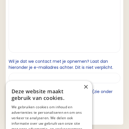
Wil je dat we contact met je opnemen? Laat dan
hieronder je e-mailadres achter. Dit is niet verplicht.
×
Deze website maakt
Ik ga akkoord met de privacyverklaring (zie onder
gebruik van cookies.
aan de pagina).
We gebruiken cookies om inhoud en
advertenties te personaliseren en om ons
verkeer te analyseren. We delen ook
informatie over uw gebruik van onze site
met onze advertentie- en analysepartners,