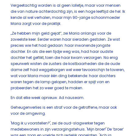
Vergeetachtig worden is al geen lolletje, maar voor mensen
die van nature achterdochtig zijn, is een hoge leeftijd de hel. Ik
kende al wel verhalen, maar mijn 90-jarige schoonmoeder
Maria zorgt voor de praktijk.
„Ze hebben mijn geld gejat”, zei Maria onlangs voor de
zoveelste keer. Eerder waren haar sieraden gestolen. Ze wist
precies wie het had gedaan: haar inwonende jongste
dochter. En als die een tijdje weg was, had haar oudste
dochter het geflikt, toen die haar kwam verzorgen. Na enig
speurwerk wisten de zusters de kostbaarheden die de oude
dame zelf had weggeborgen wel weer tevoorschijn te toveren,
wat voor Maria maar één ding betekende: haar dochters
waren tegen de lamp gelopen, hadden er spijt van en
probeerden het zo weer goed te maken.
En dat elke week opnieuw. Ad nauseam.
Geheugenverlies is een straf voor de getroffene, maar ook
voor de omgeving.
'Mag ik u voorstellen?', zei de oud-slagwerker tegen
medebewoners in zijn verzorgingstehuis. 'Mijn broer!' De ‘broer’
was een zoon en voelde zich redelijk opgelaten. 'Ach ja,