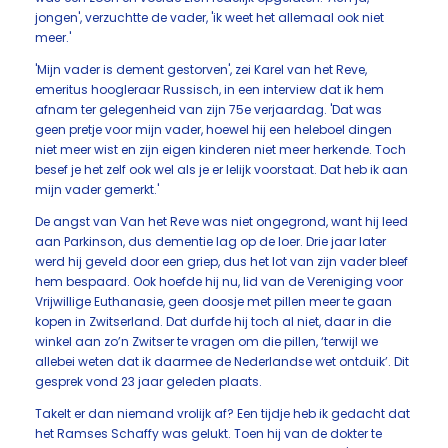
jongen', verzuchtte de vader, 'ik weet het allemaal ook niet
meer.'
'Mijn vader is dement gestorven', zei Karel van het Reve,
emeritus hoogleraar Russisch, in een interview dat ik hem
afnam ter gelegenheid van zijn 75e verjaardag. 'Dat was
geen pretje voor mijn vader, hoewel hij een heleboel dingen
niet meer wist en zijn eigen kinderen niet meer herkende. Toch
besef je het zelf ook wel als je er lelijk voorstaat. Dat heb ik aan
mijn vader gemerkt.'
De angst van Van het Reve was niet ongegrond, want hij leed
aan Parkinson, dus dementie lag op de loer. Drie jaar later
werd hij geveld door een griep, dus het lot van zijn vader bleef
hem bespaard. Ook hoefde hij nu, lid van de Vereniging voor
Vrijwillige Euthanasie, geen doosje met pillen meer te gaan
kopen in Zwitserland. Dat durfde hij toch al niet, daar in die
winkel aan zo’n Zwitser te vragen om die pillen, ‘terwijl we
allebei weten dat ik daarmee de Nederlandse wet ontduik’. Dit
gesprek vond 23 jaar geleden plaats.
Takelt er dan niemand vrolijk af? Een tijdje heb ik gedacht dat
het Ramses Schaffy was gelukt. Toen hij van de dokter te