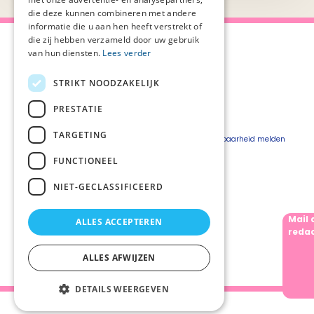
die deze kunnen combineren met andere
informatie die u aan hen heeft verstrekt of
die zij hebben verzameld door uw gebruik
van hun diensten.
Lees verder
STRIKT NOODZAKELIJK
Over Palliaweb
Privacyverklaring
Over PZNL
Cookieverklaring
PRESTATIE
Contact
Disclaimer
TARGETING
Pers
Beveiligingskwetsbaarheid melden
Vacatures
FUNCTIONEEL
Webshop
NIET-GECLASSIFICEERD
Mail 
ALLES ACCEPTEREN
Volg ons
redac
ALLES AFWIJZEN
DETAILS WEERGEVEN
Palliaweb 2019 - Heden