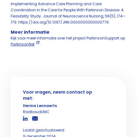
Implementing Advance Care Planning and Care
Coordination in the Care for People With Parkinson Disease: A
Feasibility Study. Journal of Neuroscience Nursing, 56(5), 174–
179. https://doi.org/10.1097/JNN.0000000000000776
Meer informatie
Kijk voor meer informatie over het project ParkinsonSupport op
ParkinsonNet
.
Voor vragen, neem contact op
met:
Herma Lennaerts
RadboudUMC
Laatst geactualiseerd:
9 december 2024