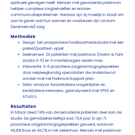
spirituele gevolgen heeft. Mensen met gevorderde parkinson
hebben complexe zorgbehoeften en ervaren
communicatieproblemen. Hierdoor zijn zij moeilijk in staat om
aan te geven wat hun wensen en voorkeuren zijn rondom
(levenseinde) zorg.
Methodiek
Design: Een prospectieve haalbaarheidsstudie met een
pretest/posttest-opzet.
Deelnemers: 20 patiënten met parkinson (Hoehn & Yahr
stadia 3-5) en 11 mantelzorgers deden mee.
Interventie: 3-6 proactieve zorgplanningsgesprekken
door verpleegkundig specialisten die ondersteund
worden met het ParkinsonSupport plan.
Data-analyse: Kwantitatieve vragenlijsten en
kwalitatieve interviews; geanalyseerd met SPSS en
ATLAS.ti.
Resultaten
In totaal deed 74% van de benaderde patiënten deel aan de
studie. De gemiddelde leeftijd was 73,4 jaar. Er zijn 71
proactieve zorgplanningsgesprekken gevoerd, waarvan
40,8% thuis en 43,7% in het ziekenhuis. Mensen met parkinson