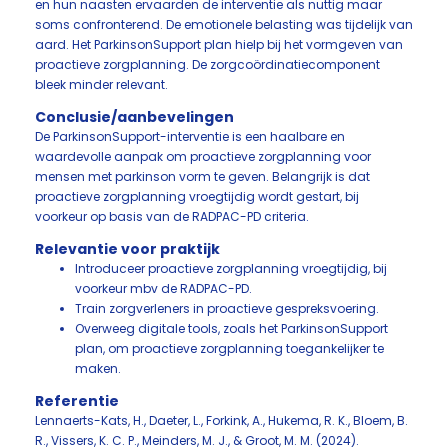
en hun naasten ervaarden de interventie als nuttig maar
soms confronterend. De emotionele belasting was tijdelijk van
aard. Het ParkinsonSupport plan hielp bij het vormgeven van
proactieve zorgplanning. De zorgcoördinatiecomponent
bleek minder relevant.
Conclusie/aanbevelingen
De ParkinsonSupport-interventie is een haalbare en
waardevolle aanpak om proactieve zorgplanning voor
mensen met parkinson vorm te geven. Belangrijk is dat
proactieve zorgplanning vroegtijdig wordt gestart, bij
voorkeur op basis van de RADPAC-PD criteria.
Relevantie voor praktijk
Introduceer proactieve zorgplanning vroegtijdig, bij
voorkeur mbv de RADPAC-PD.
Train zorgverleners in proactieve gespreksvoering.
Overweeg digitale tools, zoals het ParkinsonSupport
plan, om proactieve zorgplanning toegankelijker te
maken.
Referentie
Lennaerts-Kats, H., Daeter, L., Forkink, A., Hukema, R. K., Bloem, B.
R., Vissers, K. C. P., Meinders, M. J., & Groot, M. M. (2024).