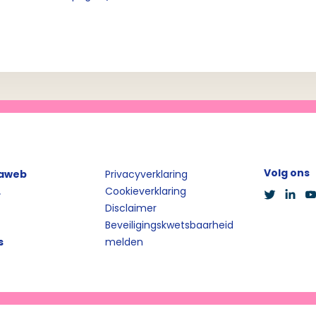
Volg ons
iaweb
Privacyverklaring
L
Cookieverklaring
Disclaimer
Beveiligingskwetsbaarheid
s
melden