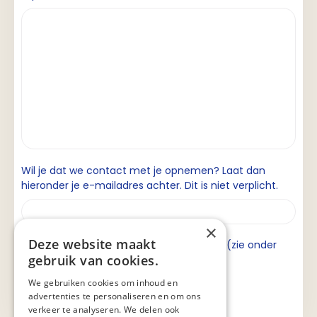
Wil je dat we contact met je opnemen? Laat dan
hieronder je e-mailadres achter. Dit is niet verplicht.
×
Deze website maakt
Ik ga akkoord met de privacyverklaring (zie onder
gebruik van cookies.
aan de pagina).
We gebruiken cookies om inhoud en
advertenties te personaliseren en om ons
verkeer te analyseren. We delen ook