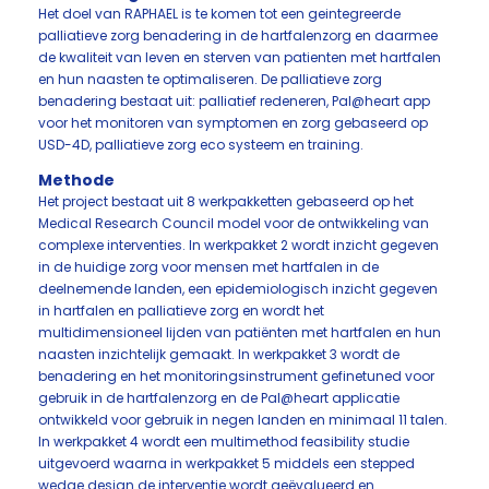
Het doel van RAPHAEL is te komen tot een geintegreerde
palliatieve zorg benadering in de hartfalenzorg en daarmee
de kwaliteit van leven en sterven van patienten met hartfalen
en hun naasten te optimaliseren. De palliatieve zorg
benadering bestaat uit: palliatief redeneren, Pal@heart app
voor het monitoren van symptomen en zorg gebaseerd op
USD-4D, palliatieve zorg eco systeem en training.
Methode
Het project bestaat uit 8 werkpakketten gebaseerd op het
Medical Research Council model voor de ontwikkeling van
complexe interventies. In werkpakket 2 wordt inzicht gegeven
in de huidige zorg voor mensen met hartfalen in de
deelnemende landen, een epidemiologisch inzicht gegeven
in hartfalen en palliatieve zorg en wordt het
multidimensioneel lijden van patiënten met hartfalen en hun
naasten inzichtelijk gemaakt. In werkpakket 3 wordt de
benadering en het monitoringsinstrument gefinetuned voor
gebruik in de hartfalenzorg en de Pal@heart applicatie
ontwikkeld voor gebruik in negen landen en minimaal 11 talen.
In werkpakket 4 wordt een multimethod feasibility studie
uitgevoerd waarna in werkpakket 5 middels een stepped
wedge design de interventie wordt geëvalueerd en