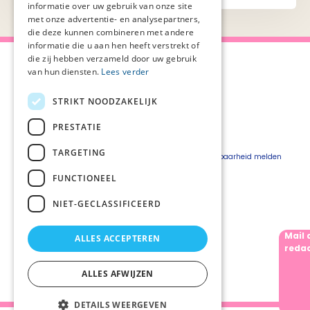
informatie over uw gebruik van onze site
met onze advertentie- en analysepartners,
die deze kunnen combineren met andere
informatie die u aan hen heeft verstrekt of
die zij hebben verzameld door uw gebruik
van hun diensten.
Lees verder
STRIKT NOODZAKELIJK
Over Palliaweb
Privacyverklaring
Over PZNL
Cookieverklaring
PRESTATIE
Contact
Disclaimer
TARGETING
Pers
Beveiligingskwetsbaarheid melden
Vacatures
FUNCTIONEEL
Webshop
NIET-GECLASSIFICEERD
Mail 
ALLES ACCEPTEREN
Volg ons
redac
ALLES AFWIJZEN
DETAILS WEERGEVEN