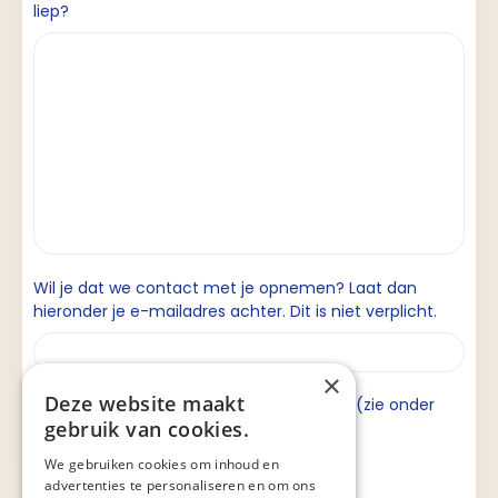
liep?
Wil je dat we contact met je opnemen? Laat dan
hieronder je e-mailadres achter. Dit is niet verplicht.
×
Deze website maakt
Ik ga akkoord met de privacyverklaring (zie onder
gebruik van cookies.
aan de pagina).
We gebruiken cookies om inhoud en
advertenties te personaliseren en om ons