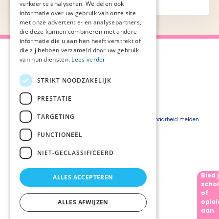
verkeer te analyseren. We delen ook
informatie over uw gebruik van onze site
met onze advertentie- en analysepartners,
die deze kunnen combineren met andere
informatie die u aan hen heeft verstrekt of
die zij hebben verzameld door uw gebruik
van hun diensten.
Lees verder
STRIKT NOODZAKELIJK
Over Palliaweb
Privacyverklaring
Over PZNL
Cookieverklaring
PRESTATIE
Contact
Disclaimer
TARGETING
Pers
Beveiligingskwetsbaarheid melden
Vacatures
FUNCTIONEEL
Webshop
NIET-GECLASSIFICEERD
Bied 
ALLES ACCEPTEREN
Volg ons
schol
of
oplei
ALLES AFWIJZEN
aan