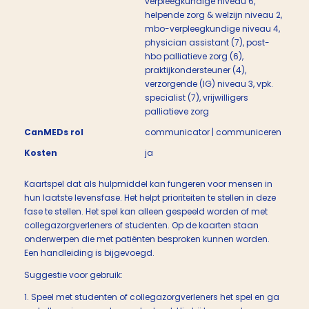
verpleegkundige niveau 6,
helpende zorg & welzijn niveau 2,
mbo-verpleegkundige niveau 4,
physician assistant (7), post-
hbo palliatieve zorg (6),
praktijkondersteuner (4),
verzorgende (IG) niveau 3, vpk.
specialist (7), vrijwilligers
palliatieve zorg
CanMEDs rol
communicator | communiceren
Kosten
ja
Kaartspel dat als hulpmiddel kan fungeren voor mensen in
hun laatste levensfase. Het helpt prioriteiten te stellen in deze
fase te stellen. Het spel kan alleen gespeeld worden of met
collegazorgverleners of studenten. Op de kaarten staan
onderwerpen die met patiënten besproken kunnen worden.
Een handleiding is bijgevoegd.
Suggestie voor gebruik:
1. Speel met studenten of collegazorgverleners het spel en ga