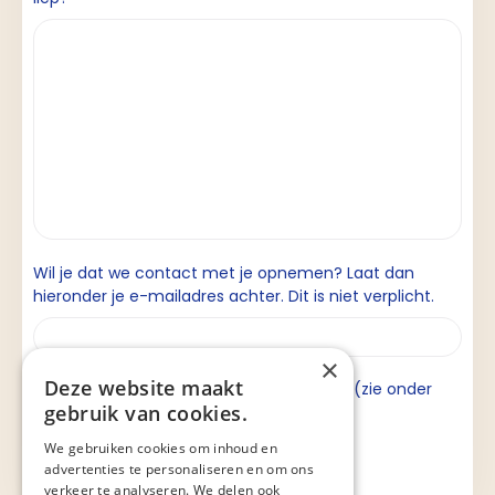
Wil je dat we contact met je opnemen? Laat dan
hieronder je e-mailadres achter. Dit is niet verplicht.
×
Deze website maakt
Ik ga akkoord met de privacyverklaring (zie onder
gebruik van cookies.
aan de pagina).
We gebruiken cookies om inhoud en
advertenties te personaliseren en om ons
verkeer te analyseren. We delen ook