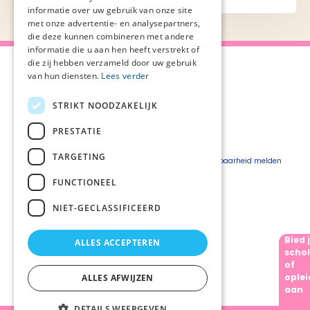
informatie over uw gebruik van onze site
met onze advertentie- en analysepartners,
die deze kunnen combineren met andere
informatie die u aan hen heeft verstrekt of
die zij hebben verzameld door uw gebruik
van hun diensten.
Lees verder
STRIKT NOODZAKELIJK
Over Palliaweb
Privacyverklaring
Over PZNL
Cookieverklaring
PRESTATIE
Contact
Disclaimer
TARGETING
Pers
Beveiligingskwetsbaarheid melden
Vacatures
FUNCTIONEEL
Webshop
NIET-GECLASSIFICEERD
Bied 
ALLES ACCEPTEREN
Volg ons
schol
of
oplei
ALLES AFWIJZEN
aan
DETAILS WEERGEVEN