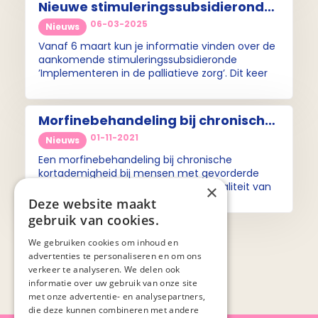
Nieuwe stimuleringssubsidieronde:
interventie Compassion
06-03-2025
Nieuws
Vanaf 6 maart kun je informatie vinden over de
aankomende stimuleringssubsidieronde
’Implementeren in de palliatieve zorg’. Dit keer
wordt de ronde herhaald en is het weer mogelijk
om subsidie aan te vragen voor de interventie
Compassion.
Morfinebehandeling bij chronische
kortademigheid bij gevorderde
01-11-2021
Nieuws
COPD leidt tot verbetering kwaliteit
Een morfinebehandeling bij chronische
van leven
kortademigheid bij mensen met gevorderde
COPD leidt tot verbetering van de kwaliteit van
×
leven. Het geeft bovendien geen ernstige
Deze website maakt
bijwerkingen en is kosteneffectief, daarom zou
gebruik van cookies.
lage dosis morfine altijd overwogen moeten
worden bij patiënten met gevorderde COPD.
We gebruiken cookies om inhoud en
advertenties te personaliseren en om ons
verkeer te analyseren. We delen ook
informatie over uw gebruik van onze site
met onze advertentie- en analysepartners,
die deze kunnen combineren met andere