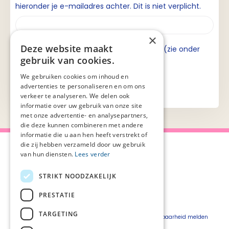
hieronder je e-mailadres achter. Dit is niet verplicht.
×
Deze website maakt
Ik ga akkoord met de privacyverklaring (zie onder
gebruik van cookies.
aan de pagina).
We gebruiken cookies om inhoud en
advertenties te personaliseren en om ons
verkeer te analyseren. We delen ook
informatie over uw gebruik van onze site
met onze advertentie- en analysepartners,
die deze kunnen combineren met andere
informatie die u aan hen heeft verstrekt of
die zij hebben verzameld door uw gebruik
van hun diensten.
Lees verder
STRIKT NOODZAKELIJK
Over Palliaweb
Privacyverklaring
Over PZNL
Cookieverklaring
PRESTATIE
Contact
Disclaimer
TARGETING
Pers
Beveiligingskwetsbaarheid melden