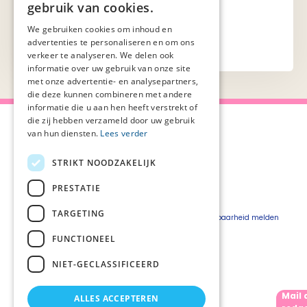
gebruik van cookies.
aan de pagina).
We gebruiken cookies om inhoud en
advertenties te personaliseren en om ons
verkeer te analyseren. We delen ook
informatie over uw gebruik van onze site
met onze advertentie- en analysepartners,
die deze kunnen combineren met andere
informatie die u aan hen heeft verstrekt of
die zij hebben verzameld door uw gebruik
van hun diensten.
Lees verder
STRIKT NOODZAKELIJK
Over Palliaweb
Privacyverklaring
Over PZNL
Cookieverklaring
PRESTATIE
Contact
Disclaimer
TARGETING
Pers
Beveiligingskwetsbaarheid melden
Vacatures
FUNCTIONEEL
Webshop
NIET-GECLASSIFICEERD
Mail 
ALLES ACCEPTEREN
Volg ons