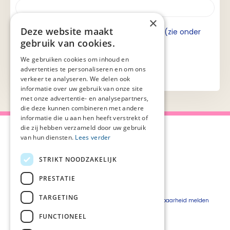
×
Deze website maakt
Ik ga akkoord met de privacyverklaring (zie onder
gebruik van cookies.
aan de pagina).
We gebruiken cookies om inhoud en
advertenties te personaliseren en om ons
verkeer te analyseren. We delen ook
informatie over uw gebruik van onze site
met onze advertentie- en analysepartners,
die deze kunnen combineren met andere
informatie die u aan hen heeft verstrekt of
die zij hebben verzameld door uw gebruik
van hun diensten.
Lees verder
STRIKT NOODZAKELIJK
Over Palliaweb
Privacyverklaring
Over PZNL
Cookieverklaring
PRESTATIE
Contact
Disclaimer
TARGETING
Pers
Beveiligingskwetsbaarheid melden
Vacatures
FUNCTIONEEL
Webshop