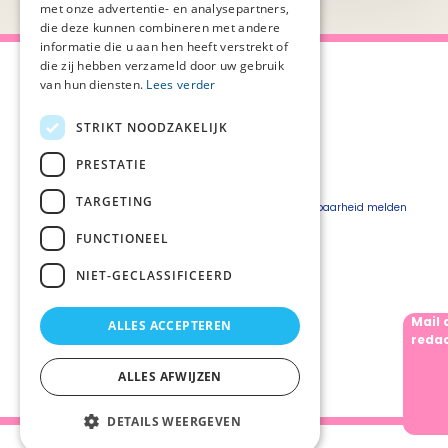
met onze advertentie- en analysepartners,
die deze kunnen combineren met andere
informatie die u aan hen heeft verstrekt of
die zij hebben verzameld door uw gebruik
van hun diensten.
Lees verder
STRIKT NOODZAKELIJK
Over Palliaweb
Privacyverklaring
Over PZNL
Cookieverklaring
PRESTATIE
Contact
Disclaimer
TARGETING
Pers
Beveiligingskwetsbaarheid melden
Vacatures
FUNCTIONEEL
Webshop
NIET-GECLASSIFICEERD
Mail 
ALLES ACCEPTEREN
Volg ons
redac
ALLES AFWIJZEN
DETAILS WEERGEVEN