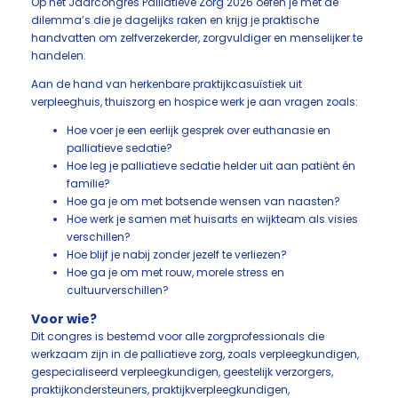
Op het Jaarcongres Palliatieve Zorg 2026 oefen je met de
dilemma’s die je dagelijks raken en krijg je praktische
handvatten om zelfverzekerder, zorgvuldiger en menselijker te
handelen.
Aan de hand van herkenbare praktijkcasuïstiek uit
verpleeghuis, thuiszorg en hospice werk je aan vragen zoals:
Hoe voer je een eerlijk gesprek over euthanasie en
palliatieve sedatie?
Hoe leg je palliatieve sedatie helder uit aan patiënt én
familie?
Hoe ga je om met botsende wensen van naasten?
Hoe werk je samen met huisarts en wijkteam als visies
verschillen?
Hoe blijf je nabij zonder jezelf te verliezen?
Hoe ga je om met rouw, morele stress en
cultuurverschillen?
Voor wie?
Dit congres is bestemd voor alle zorgprofessionals die
werkzaam zijn in de palliatieve zorg, zoals verpleegkundigen,
gespecialiseerd verpleegkundigen, geestelijk verzorgers,
praktijkondersteuners, praktijkverpleegkundigen,