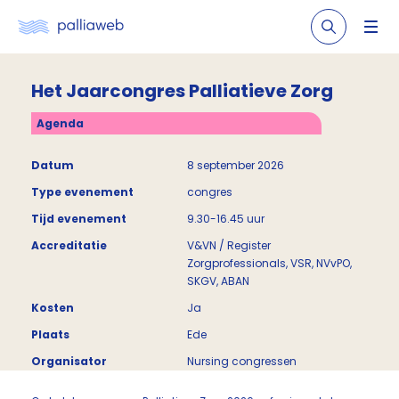
Het Jaarcongres Palliatieve Zorg
Agenda
Datum
8 september 2026
Type evenement
congres
Tijd evenement
9.30-16.45 uur
Accreditatie
V&VN / Register
Zorgprofessionals, VSR, NVvPO,
SKGV, ABAN
Kosten
Ja
Plaats
Ede
Organisator
Nursing congressen