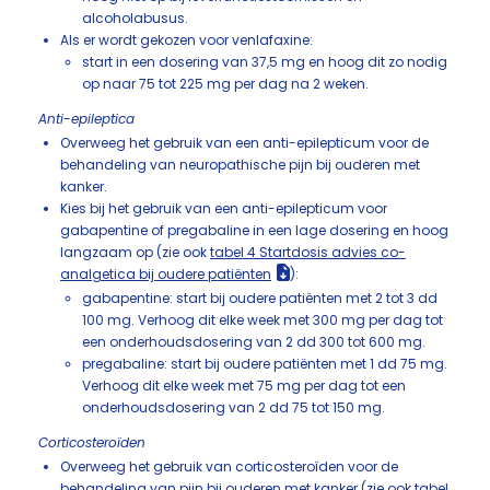
alcoholabusus.
Als er wordt gekozen voor venlafaxine:
start in een dosering van 37,5 mg en hoog dit zo nodig
op naar 75 tot 225 mg per dag na 2 weken.
Anti-epileptica
Overweeg het gebruik van een anti-epilepticum voor de
behandeling van neuropathische pijn bij ouderen met
kanker.
Kies bij het gebruik van een anti-epilepticum voor
gabapentine of pregabaline in een lage dosering en hoog
langzaam op (zie ook
tabel 4 Startdosis advies co-
analgetica bij oudere patiënten
):
gabapentine: start bij oudere patiënten met 2 tot 3 dd
100 mg. Verhoog dit elke week met 300 mg per dag tot
een onderhoudsdosering van 2 dd 300 tot 600 mg.
pregabaline: start bij oudere patiënten met 1 dd 75 mg.
Verhoog dit elke week met 75 mg per dag tot een
onderhoudsdosering van 2 dd 75 tot 150 mg.
Corticosteroïden
Overweeg het gebruik van corticosteroïden voor de
behandeling van pijn bij ouderen met kanker (zie ook
tabel