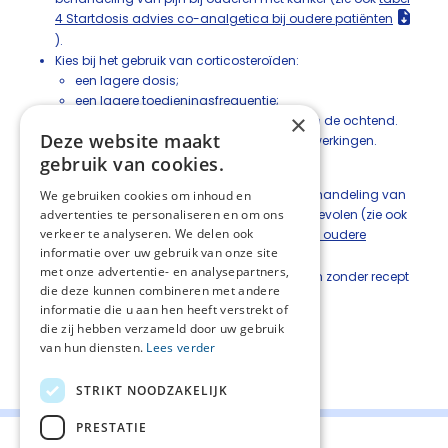
4 Startdosis advies co-analgetica bij oudere patiënten
).
Kies bij het gebruik van corticosteroïden:
een lagere dosis;
een lagere toedieningsfrequentie;
×
een korte behandelduur en toediening in de ochtend.
Deze website maakt
Monitor zorgvuldig op het optreden van bijwerkingen.
gebruik van cookies.
Cannabinoïden
Het gebruik van cannabinoïden voor de behandeling van
We gebruiken cookies om inhoud en
advertenties te personaliseren en om ons
pijn bij ouderen met kanker wordt niet aanbevolen (zie ook
verkeer te analyseren. We delen ook
tabel 4 Startdosis advies co-analgetica bij oudere
informatie over uw gebruik van onze site
patiënten
).
met onze advertentie- en analysepartners,
Vraag naar het gebruik van cannabinoïden zonder recept
die deze kunnen combineren met andere
bij ouderen met pijn bij kanker.
informatie die u aan hen heeft verstrekt of
die zij hebben verzameld door uw gebruik
van hun diensten.
Lees verder
Deel deze pagina:
STRIKT NOODZAKELIJK
PRESTATIE