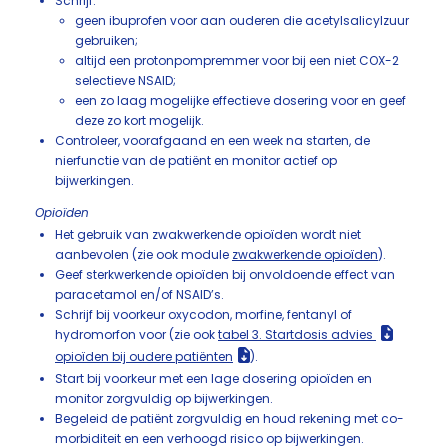
Schrijf:
geen ibuprofen voor aan ouderen die acetylsalicylzuur
gebruiken;
altijd een protonpompremmer voor bij een niet COX-2
selectieve NSAID;
een zo laag mogelijke effectieve dosering voor en geef
deze zo kort mogelijk.
Controleer, voorafgaand en een week na starten, de
nierfunctie van de patiënt en monitor actief op
bijwerkingen.
Opioïden
Het gebruik van zwakwerkende opioïden wordt niet
aanbevolen (zie ook module
zwakwerkende opioïden
).
Geef sterkwerkende opioïden bij onvoldoende effect van
paracetamol en/of NSAID’s.
Schrijf bij voorkeur oxycodon, morfine, fentanyl of
hydromorfon voor (zie ook
tabel 3. Startdosis advies
opioïden
bij oudere patiënten
).
Start bij voorkeur met een lage dosering opioïden en
monitor zorgvuldig op bijwerkingen.
Begeleid de patiënt zorgvuldig en houd rekening met co-
morbiditeit en een verhoogd risico op bijwerkingen.