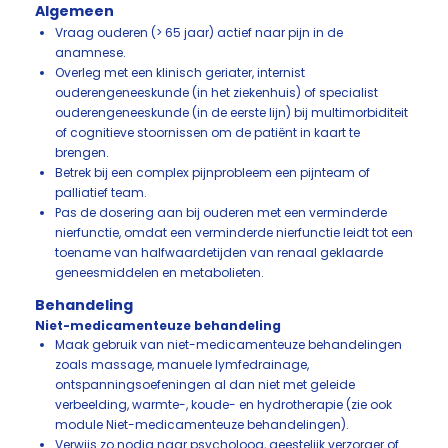
Algemeen
Vraag ouderen (> 65 jaar) actief naar pijn in de
anamnese.
Overleg met een klinisch geriater, internist
ouderengeneeskunde (in het ziekenhuis) of specialist
ouderengeneeskunde (in de eerste lijn) bij multimorbiditeit
of cognitieve stoornissen om de patiënt in kaart te
brengen.
Betrek bij een complex pijnprobleem een pijnteam of
palliatief team.
Pas de dosering aan bij ouderen met een verminderde
nierfunctie, omdat een verminderde nierfunctie leidt tot een
toename van halfwaardetijden van renaal geklaarde
geneesmiddelen en metabolieten.
Behandeling
Niet-medicamenteuze behandeling
Maak gebruik van niet-medicamenteuze behandelingen
zoals massage, manuele lymfedrainage,
ontspanningsoefeningen al dan niet met geleide
verbeelding, warmte-, koude- en hydrotherapie (zie ook
module Niet-medicamenteuze behandelingen).
Verwijs zo nodig naar psycholoog, geestelijk verzorger of