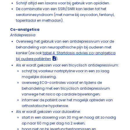
Schrijf altijd een laxans voor bij gebruik van opioïden.
De combinatie van een SSRI/SNRI kan leiden tot het
serotoninesyndroom (met name bij oxycodon, fentanyl,
tapentadol en methadon).
Co-analgetica
Antidepressiva
Overweeg het gebruik van een antidepressivum voor de
behandeling van neuropathische pijn bij ouderen met
kanker (zie ook
tabel 4. Startdosis advies co-analgetica
bij oudere patiënten
).
Als er wordt gekozen voor een tricyclisch antidepressivum:
schrijf bij voorkeur nortriptyline voor in een zo laag
mogelijke dosering;
overweeg ECG-controles vooraf en tijdens de
behandeling met een tricyclisch antidepressivum
vanwege het risico op cardiale bijwerkingen;
informeer de patiënt over het mogelijk optreden van
orthostatische hypotensie.
Als er wordt gekozen voor duloxetine:
start in een dosering van 30 mg en hoog dit zo nodig
op naar 60 mg per dag na 2 weken;
hoog niet op bij leverfunctiestoornissen en