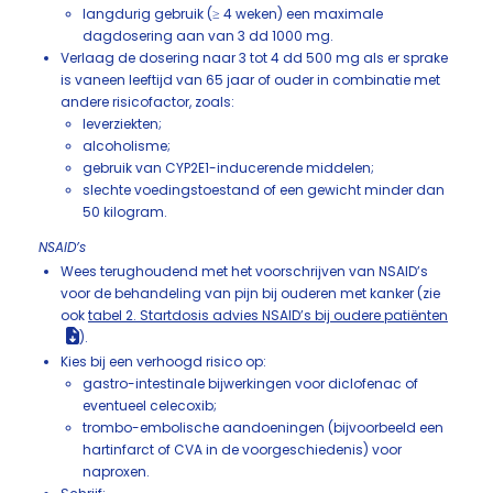
langdurig gebruik (≥ 4 weken) een maximale
dagdosering aan van 3 dd 1000 mg.
Verlaag de dosering naar 3 tot 4 dd 500 mg als er sprake
is vaneen leeftijd van 65 jaar of ouder in combinatie met
andere risicofactor, zoals:
leverziekten;
alcoholisme;
gebruik van CYP2E1-inducerende middelen;
slechte voedingstoestand of een gewicht minder dan
50 kilogram.
NSAID’s
Wees terughoudend met het voorschrijven van NSAID’s
voor de behandeling van pijn bij ouderen met kanker (zie
ook
tabel 2. Startdosis advies NSAID’s bij oudere patiënten
).
Kies bij een verhoogd risico op:
gastro-intestinale bijwerkingen voor diclofenac of
eventueel celecoxib;
trombo-embolische aandoeningen (bijvoorbeeld een
hartinfarct of CVA in de voorgeschiedenis) voor
naproxen.