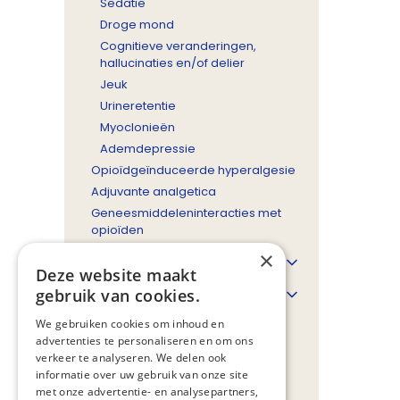
Sedatie
Droge mond
Cognitieve veranderingen,
hallucinaties en/of delier
Jeuk
Urineretentie
Myoclonieën
Ademdepressie
Opioïdgeïnduceerde hyperalgesie
Adjuvante analgetica
Geneesmiddeleninteracties met
opioïden
×
Invasieve behandeling
Deze website maakt
Speciale patiëntengroepen
gebruik van cookies.
We gebruiken cookies om inhoud en
Beslisboom
advertenties te personaliseren en om ons
Referenties
verkeer te analyseren. We delen ook
informatie over uw gebruik van onze site
Bijlagen
met onze advertentie- en analysepartners,