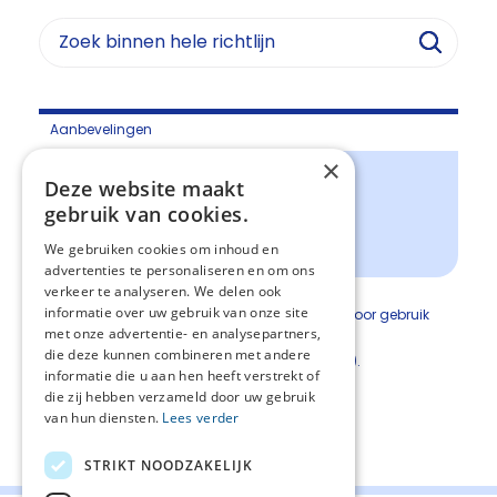
Aanbevelingen
×
Literatuurbespreking
Deze website maakt
gebruik van cookies.
Conclusies
We gebruiken cookies om inhoud en
Overwegingen
advertenties te personaliseren en om ons
verkeer te analyseren. We delen ook
informatie over uw gebruik van onze site
Bij patiënten met kanker met ademdepressie door gebruik
met onze advertentie- en analysepartners,
van opioïden:
die deze kunnen combineren met andere
Geef naloxon i.v. bij een ademdepressie (1D).
informatie die u aan hen heeft verstrekt of
die zij hebben verzameld door uw gebruik
van hun diensten.
Lees verder
Deel deze pagina:
STRIKT NOODZAKELIJK