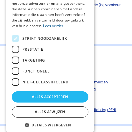
met onze advertentie- en analysepartners,
Zorg voor herhaalde voorlichting en educatie (bij voorkeur
die deze kunnen combineren met andere
wekelijks) voor een optimaal effect (2D).
informatie die u aan hen heeft verstrekt of
die zij hebben verzameld door uw gebruik
van hun diensten.
Lees verder
Deel deze pagina:
STRIKT NOODZAKELIJK
PRESTATIE
TARGETING
FUNCTIONEEL
Contact
Cookiebeleid
NIET-GECLASSIFICEERD
Kwetsbaarheid melden
Privacyverkaring
Disclaimer
ALLES ACCEPTEREN
Richtlijnen palliatieve zorg is een uitgave van ©
Stichting PZNL
ALLES AFWIJZEN
DETAILS WEERGEVEN