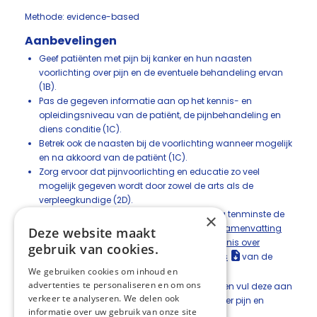
Methode: evidence-based
Aanbevelingen
Geef patiënten met pijn bij kanker en hun naasten
voorlichting over pijn en de eventuele behandeling ervan
(1B).
Pas de gegeven informatie aan op het kennis- en
opleidingsniveau van de patiënt, de pijnbehandeling en
diens conditie (1C).
Betrek ook de naasten bij de voorlichting wanneer mogelijk
en na akkoord van de patiënt (1C).
Zorg ervoor dat pijnvoorlichting en educatie zo veel
mogelijk gegeven wordt door zowel de arts als de
verpleegkundige (2D).
Gebruik voor de inhoud van de voorlichting tenminste de
×
onderwerpen zoals beschreven in
Tabel 1. Samenvatting
Deze website maakt
van de uitkomstmaten pijnintensiteit en kennis over
gebruik van cookies.
pijn/barrières van de geïncludeerde studies
van de
We gebruiken cookies om inhoud en
NVA-richtlijn (2D).
advertenties te personaliseren en om ons
Geef mondelinge voorlichting en educatie en vul deze aan
verkeer te analyseren. We delen ook
met schriftelijke en/of digitale informatie over pijn en
informatie over uw gebruik van onze site
pijnbehandeling (1C).