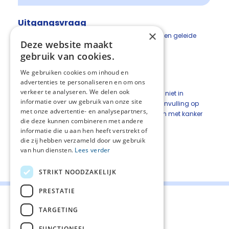
Uitgangsvraag
×
Wat is het effect van ontspanningsoefeningen en geleide
Deze website maakt
verbeelding op pijn bij patiënten met kanker?
gebruik van cookies.
Methode: evidence-based
We gebruiken cookies om inhoud en
Aanbeveling
advertenties te personaliseren en om ons
verkeer te analyseren. We delen ook
Overweeg ontspanningsoefeningen, al dan niet in
informatie over uw gebruik van onze site
combinatie met geleide verbeelding, als aanvulling op
met onze advertentie- en analysepartners,
andere behandelingen van pijn bij patiënten met kanker
die deze kunnen combineren met andere
(2C).
informatie die u aan hen heeft verstrekt of
die zij hebben verzameld door uw gebruik
van hun diensten.
Lees verder
Deel deze pagina:
STRIKT NOODZAKELIJK
PRESTATIE
TARGETING
FUNCTIONEEL