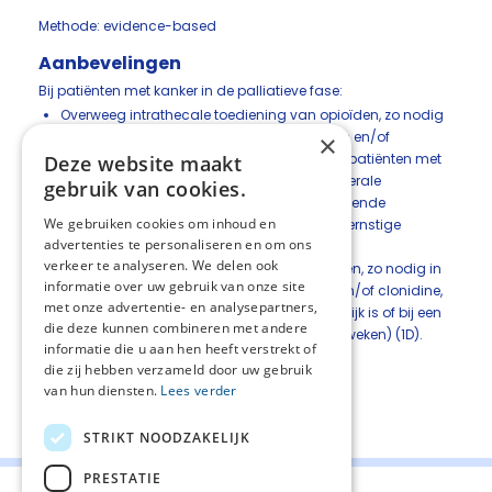
Methode: evidence-based
Aanbevelingen
Bij patiënten met kanker in de palliatieve fase:
Overweeg intrathecale toediening van opioïden, zo nodig
in combinatie met een lokaalanestheticum en/of
×
clonidine, voor de behandeling van pijn bij patiënten met
Deze website maakt
kanker indien orale, transdermale of parenterale
gebruik van cookies.
behandeling met opioïden leidt tot onvoldoende
We gebruiken cookies om inhoud en
pijnstillend effect en/of gepaard gaat met ernstige
advertenties te personaliseren en om ons
bijwerkingen (1D).
verkeer te analyseren. We delen ook
Overweeg epidurale toediening van opioïden, zo nodig in
informatie over uw gebruik van onze site
combinatie met een lokaalanestheticum en/of clonidine,
met onze advertentie- en analysepartners,
indien intrathecale behandeling niet mogelijk is of bij een
die deze kunnen combineren met andere
zeer korte levensverwachting (korter dan 4 weken) (1D).
informatie die u aan hen heeft verstrekt of
die zij hebben verzameld door uw gebruik
van hun diensten.
Lees verder
Deel deze pagina:
STRIKT NOODZAKELIJK
PRESTATIE