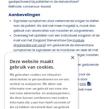
geobjectiveerd bij patiënten in de stervensfase?
Methode: consensus-based
Aanbevelingen
Signaleer symptomen door verkennende vragen te stellen
aan de patiënt. Als dat niet meer mogelijk is, maak dan
gebruik van observaties van naasten en zorgverleners.
Overweeg het opstellen van een individueel zorgplan of de
inzet van het Zorgpad Stervensfase (zie
module
Organisatie van zorg
) om gedurende de stervensfase
symptomen te signaleren en te monitoren en deel dit met
de patiënt, eventuele wettelijk vertegenwoordiger, naasten
×
en andere zorgverleners.
Deze website maakt
Monitor en behandel zo nodig de symptomen gedurende
gebruik van cookies.
de hele stervensfase.
Overweeg om meetinstrumenten in te zetten voor de
We gebruiken cookies om inhoud en
advertenties te personaliseren en om ons
symptomen pijn en onrust die in te vullen zijn door
verkeer te analyseren. We delen ook
naasten of zorgverleners (zoals de
PAIC15
en
DOS
).
informatie over uw gebruik van onze site
Symptoomscores door patiënt zijn meestal niet meer
met onze advertentie- en analysepartners,
mogelijk.
die deze kunnen combineren met andere
informatie die u aan hen heeft verstrekt of
die zij hebben verzameld door uw gebruik