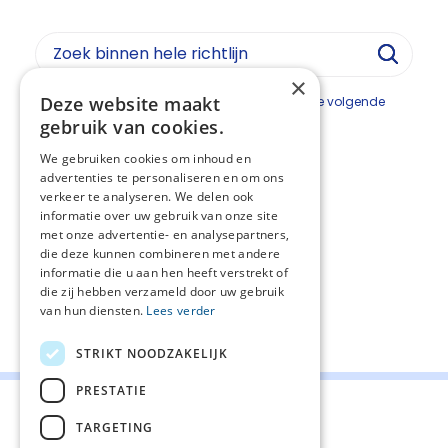
×
Deze website maakt
De module symptoomverlichting bestaat uit de volgende
submodules:
gebruik van cookies.
Angst in de stervensfase
We gebruiken cookies om inhoud en
Delier in de stervensfase
advertenties te personaliseren en om ons
Dyspneu in de stervensfase
verkeer te analyseren. We delen ook
Zuurstof
informatie over uw gebruik van onze site
Misselijkheid en Braken in de stervensfase
met onze advertentie- en analysepartners,
Mondzorg in de stervensfase
die deze kunnen combineren met andere
Pijn in de stervensfase
informatie die u aan hen heeft verstrekt of
Reutelen in de stervensfase
die zij hebben verzameld door uw gebruik
van hun diensten.
Lees verder
Deel deze pagina:
STRIKT NOODZAKELIJK
PRESTATIE
TARGETING