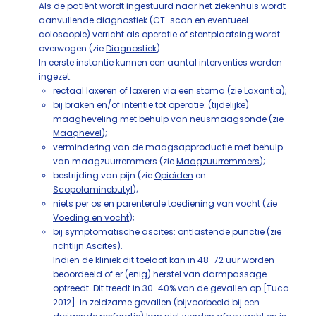
Als de patiënt wordt ingestuurd naar het ziekenhuis wordt
aanvullende diagnostiek (CT-scan en eventueel
coloscopie) verricht als operatie of stentplaatsing wordt
overwogen (zie
Diagnostiek
).
In eerste instantie kunnen een aantal interventies worden
ingezet:
rectaal laxeren of laxeren via een stoma (zie
Laxantia
);
bij braken en/of intentie tot operatie: (tijdelijke)
maagheveling met behulp van neusmaagsonde (zie
Maaghevel
);
vermindering van de maagsapproductie met behulp
van maagzuurremmers (zie
Maagzuurremmers
);
bestrijding van pijn (zie
Opioïden
en
Scopolaminebutyl
);
niets per os en parenterale toediening van vocht (zie
Voeding en vocht
);
bij symptomatische ascites: ontlastende punctie (zie
richtlijn
Ascites
).
Indien de kliniek dit toelaat kan in 48-72 uur worden
beoordeeld of er (enig) herstel van darmpassage
optreedt. Dit treedt in 30-40% van de gevallen op [Tuca
2012]. In zeldzame gevallen (bijvoorbeeld bij een