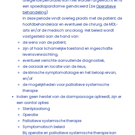
dreigende perforatie) kan niet worden afgewacht en is
een spoedlaparotomie geïndiceerd (zie
Operatieve
behandeling
).
In deze periode vindt overleg plaats met de patiënt, de
hoofdbehandelaar en eventueel de chirurg, de MDL-
arts en/of de medisch oncoloog. Het beleid wordt
vastgesteld aan de hand van:
de wens van de patiënt,
zijn of haar lichamelijke toestand en ingeschatte
levensverwachting,
eventueel verrichte aanvullende diagnostiek,
de oorzaak en locatie van de ileus,
de klinische symptomatologie en het beloop ervan,
en/of
de mogelijkheden voor palliatieve systemische
therapie.
Indien geen herstel van de darmpassage optreedt, zijn er
een aantal opties:
Stentplaatsing
Operatie
Palliatieve systemische therapie
Symptomatisch beleid
Bij operatie en palliatieve systemische therapie kan