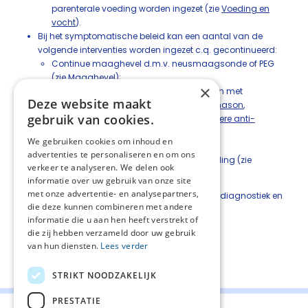
parenterale voeding worden ingezet (zie
Voeding en
vocht
).
Bij het symptomatische beleid kan een aantal van de
volgende interventies worden ingezet c.q. gecontinueerd:
Continue maaghevel d.m.v. neusmaagsonde of PEG
(zie
Maaghevel
);
×
Behandeling van misselijkheid en braken met
Deze website maakt
octreotide
,
scopolaminebutyl
,
dexamethason
,
gebruik van cookies.
metoclopramide of haloperidol (zie
Andere anti-
emetica
);
We gebruiken cookies om inhoud en
Laxantia
;
advertenties te personaliseren en om ons
Toediening van vocht en eventueel voeding (zie
verkeer te analyseren. We delen ook
Voeding en vocht
).
informatie over uw gebruik van onze site
met onze advertentie- en analysepartners,
Zie voor een overzicht van alle stappen van de diagnostiek en
die deze kunnen combineren met andere
behandeling het
stappenplan
.
informatie die u aan hen heeft verstrekt of
die zij hebben verzameld door uw gebruik
van hun diensten.
Lees verder
Deel deze pagina:
STRIKT NOODZAKELIJK
PRESTATIE