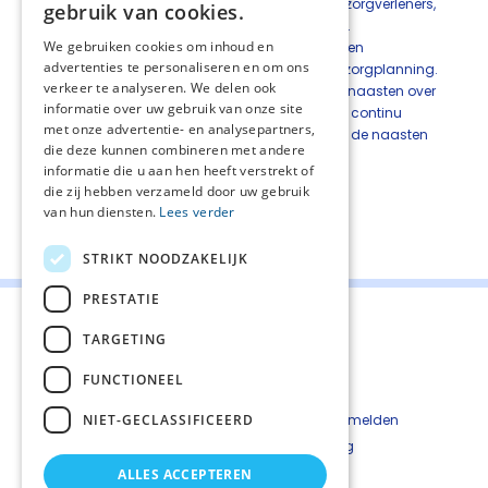
tussen de opeenvolgende (regiehoudend) zorgverleners,
gebruik van cookies.
zeker ook in de avond, nacht en weekenden.
We gebruiken cookies om inhoud en
Betrek het team rond de patiënt van betrokken
advertenties te personaliseren en om ons
zorgverleners en naasten bij de proactieve zorgplanning.
verkeer te analyseren. We delen ook
Voer regelmatig gesprekken met patiënt en naasten over
informatie over uw gebruik van onze site
proactieve zorgplanning aangezien dit een continu
met onze advertentie- en analysepartners,
proces is. Stel een vast aanspreekpunt voor de naasten
die deze kunnen combineren met andere
aan.
informatie die u aan hen heeft verstrekt of
die zij hebben verzameld door uw gebruik
van hun diensten.
Lees verder
Deel deze pagina:
STRIKT NOODZAKELIJK
PRESTATIE
TARGETING
FUNCTIONEEL
Contact
Cookiebeleid
NIET-GECLASSIFICEERD
Kwetsbaarheid melden
Privacyverkaring
Disclaimer
ALLES ACCEPTEREN