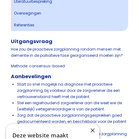
Literatuurbespreking
Overwegingen
Referenties
Uitgangsvraag
Hoe zou de proactieve zorgplanning rondom mensen met
dementie in de palliatieve fase georganiseerd moeten zijn?
Methode: consensus-based
Aanbevelingen
Start zo snel mogelijk na diagnose met proactieve
zorgplanning, bij voorkeur door de zorgverlener die een
vertrouwensband heeft met de patiënt.
Stel een regiehoudend zorgverlener aan die weet wie de
(wettelijk) vertegenwoordiger is van de patiënt.
Zorg dat de proactieve zorgplanningsgesprekken goed
gedocumenteerd worden, en beschikbaar voor de patiënt
en/of wettelijk vertegenwoordiger.
×
Zorg voor een overdracht van de proactieve zorgplanning
Deze website maakt