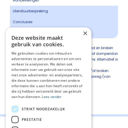
Aanbevelingen
Literatuurbespreking
Conclusies
×
Overwegingen
Deze website maakt
gebruik van cookies.
Schrijf voor de behandeling van misselijkheid en braken
We gebruiken cookies om inhoud en
ten gevolge van opioïden metoclopramide of domperidon
advertenties te personaliseren en om ons
voor, op grond van het werkingsmechanisme. Alternatief is
verkeer te analyseren. We delen ook
haloperidol (1D).
informatie over uw gebruik van onze site
Overweeg bij persisterende misselijkheid en/of braken
met onze advertentie- en analysepartners,
opioïdrotatie of verandering van toedieningsweg (van
die deze kunnen combineren met andere
oraal naar subcutaan) (1D).
informatie die u aan hen heeft verstrekt of
die zij hebben verzameld door uw gebruik
van hun diensten.
Lees verder
Deel deze pagina:
STRIKT NOODZAKELIJK
PRESTATIE