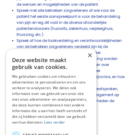
de wensen en mogelijkheden van de patiënt.
Spreek met alle betrokken zorgverleners af wie voor de
patiënt het eerste aanspreekpunt is voor de behandeling
van pijn en leg dit vast in de diverse afzonderlijke
patiëntendossiers (huisarts, ziekenhuis, verpleeghuis,
thuiszorg, etc.).
Spreek af hoe de taakverdeling en verantwoordelijkheden
van de betrokken zorgverleners verdeeld zijn bij de
behandeling van pijn bij patiënten met kanker.
×
Zorg ervoor dat de doelen van de behandeling worden
Deze website maakt
genoteerd in een zorgplan, evenals afspraken over
gebruik van cookies.
verantwoordelijkheden en beleid, wie wanneer
We gebruiken cookies om inhoud en
aanspreekpunt is bij problemen, zoals een pijncrisis, en hoe
advertenties te personaliseren en om ons
die zorgverlener bereikbaar is.
verkeer te analyseren. We delen ook
Houd contact met de patiënt, maak controleafspraken,
informatie over uw gebruik van onze site
evalueer en toets het effect van het zelfmanagement op
met onze advertentie- en analysepartners,
gezette tijden, stel bij gewijzigde omstandigheden de
die deze kunnen combineren met andere
mate van zelfmanagement bij.
informatie die u aan hen heeft verstrekt of
die zij hebben verzameld door uw gebruik
van hun diensten.
Lees verder
Deel deze pagina: