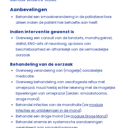
Aanbevelingen
Behandel een smaakverandering in de palliatieve fase
alleen indien de patiënt hier behoefte aan heeft.
Indien interventie gewenst is
Overweeg een consult van de tandarts, mondhygiënist,
diëtist, KNO-arts of neuroloog, op basis van
beschikbaarheid en afhankelijk van de vermoedelijke
oorzaak.
Behandeling van de oorzaak
Overweeg verandering van (mogelijk) oorzakelijke
medicatie.
Overweeg behandeling van oesofageale reflux met
omeprazol; houd hierbij echter rekening met de mogelijke
bijwerkingen van omeprazol (zelden: smaakstoornis,
droge mond).
Behandel infecties van de mondholte (zie
module
Infecties en ontstekingen in de mond
).
Behandel een droge mond (zie
module Droge Mond
).
Behandel anemie en systemische aandoeningen
gerelateerd aan smaakstoornissen.