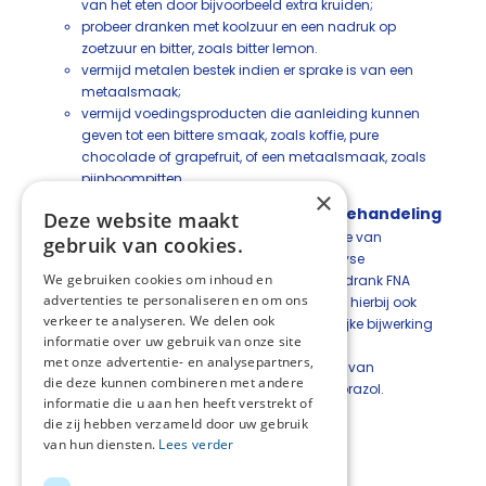
van het eten door bijvoorbeeld extra kruiden;
probeer dranken met koolzuur en een nadruk op
zoetzuur en bitter, zoals bitter lemon.
vermijd metalen bestek indien er sprake is van een
metaalsmaak;
vermijd voedingsproducten die aanleiding kunnen
geven tot een bittere smaak, zoals koffie, pure
chocolade of grapefruit, of een metaalsmaak, zoals
pijnboompitten.
×
Medicamenteuze symptomatische behandeling
Deze website maakt
Overweeg bij smaakstoornissen ten gevolge van
gebruik van cookies.
radiotherapie, chemotherapie of hemodialyse
We gebruiken cookies om inhoud en
behandeling met zinksuppletie (zinksulfaatdrank FNA
advertenties te personaliseren en om ons
200mg (=20ml) 3dd na de maaltijd). Houd hierbij ook
verkeer te analyseren. We delen ook
rekening met een metaalsmaak als mogelijke bijwerking
informatie over uw gebruik van onze site
van zinksulfaatdrank.
met onze advertentie- en analysepartners,
Overweeg bij smaakstoornissen als gevolg van
die deze kunnen combineren met andere
oesofagiale reflux te behandelen met omeprazol.
informatie die u aan hen heeft verstrekt of
die zij hebben verzameld door uw gebruik
van hun diensten.
Lees verder
Deel deze pagina: