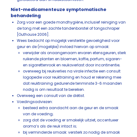
Niet-medicamenteuze symptomatische
behandeling
Zorg voor een goede mondhygiëne, inclusief reiniging van
de tong met een zachte tandenborstel of tongschraper
[Outhouse 2006].
Wees bedacht op mogelijk versterkte gevoeligheid voor
geur en de (mogelijke) invloed hiervan op smaak:
verwijder als onaangenaam ervaren etensgeuren, sterk
ruikende planten en bloemen, koffie, parfum, sigaren-
en sigarettenrook en reukoverlast door incontinentie;
overweeg bij reukverlies na virale infectie een consult
logopedie voor reuktraining en houd er rekening mee
dat reuktraining gedurende tenminste 3-6 maanden
nodig is om resultaat te bereiken.
Overweeg een consult van de diëtist.
Voedingsadviezen:
besteed extra aandacht aan de geur en de smaak
van de voeding;
zorg dat de voeding er smakelijk uitziet, accentueer
aroma’s als de reuk intact is;
bij verminderde smaak: versterk zo nodig de smaak