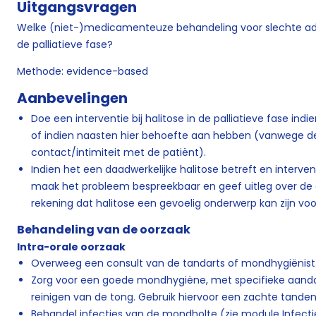
Uitgangsvragen
Welke (niet-)medicamenteuze behandeling voor slechte ade
de palliatieve fase?
Methode: evidence-based
Aanbevelingen
Doe een interventie bij halitose in de palliatieve fase ind
of indien naasten hier behoefte aan hebben (vanwege d
contact/intimiteit met de patiënt).
Indien het een daadwerkelijke halitose betreft en interven
maak het probleem bespreekbaar en geef uitleg over de o
rekening dat halitose een gevoelig onderwerp kan zijn voo
Behandeling van de oorzaak
Intra-orale oorzaak
Overweeg een consult van de tandarts of mondhygiënist
Zorg voor een goede mondhygiëne, met specifieke aanda
reinigen van de tong. Gebruik hiervoor een zachte tanden
Behandel infecties van de mondholte (zie
module Infecti