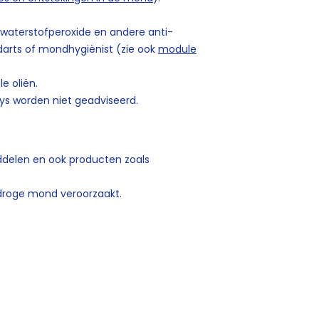
waterstofperoxide en andere anti-
ndarts of mondhygiënist (zie ook
module
e oliën.
s worden niet geadviseerd.
ddelen en ook producten zoals
droge mond veroorzaakt.