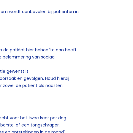
m wordt aanbevolen bij patiënten in
ien de patiënt hier behoefte aan heeft
e belemmering van sociaal
tie gewenst is:
orzaak en gevolgen. Houd hierbij
r zowel de patiënt als naasten.
.
cht voor het twee keer per dag
borstel of een tongschraper.
es en ontstekingen in de mond
).