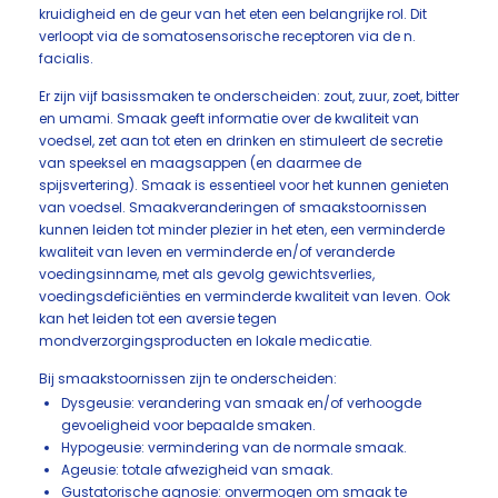
kruidigheid en de geur van het eten een belangrijke rol. Dit
verloopt via de somatosensorische receptoren via de n.
facialis.
Er zijn vijf basissmaken te onderscheiden: zout, zuur, zoet, bitter
en umami. Smaak geeft informatie over de kwaliteit van
voedsel, zet aan tot eten en drinken en stimuleert de secretie
van speeksel en maagsappen (en daarmee de
spijsvertering). Smaak is essentieel voor het kunnen genieten
van voedsel. Smaakveranderingen of smaakstoornissen
kunnen leiden tot minder plezier in het eten, een verminderde
kwaliteit van leven en verminderde en/of veranderde
voedingsinname, met als gevolg gewichtsverlies,
voedingsdeficiënties en verminderde kwaliteit van leven. Ook
kan het leiden tot een aversie tegen
mondverzorgingsproducten en lokale medicatie.
Bij smaakstoornissen zijn te onderscheiden:
Dysgeusie: verandering van smaak en/of verhoogde
gevoeligheid voor bepaalde smaken.
Hypogeusie: vermindering van de normale smaak.
Ageusie: totale afwezigheid van smaak.
Gustatorische agnosie: onvermogen om smaak te