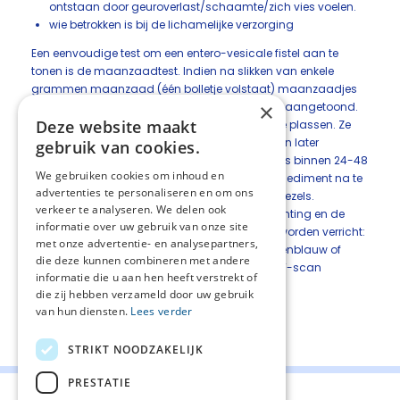
ontstaan door geuroverlast/schaamte/zich vies voelen.
wie betrokken is bij de lichamelijke verzorging
Een eenvoudige test om een entero-vesicale fistel aan te
tonen is de maanzaadtest. Indien na slikken van enkele
grammen maanzaad (één bolletje volstaat) maanzaadjes
×
worden uitgeplast, is een entero-vesicale fistel aangetoond.
Deze website maakt
Patiënten worden geïnstrueerd om in een fles te plassen. Ze
zien de maanzaadjes dan in de urine drijven en later
gebruik van cookies.
neerslaan. In de regel worden de maanzaadjes binnen 24-48
We gebruiken cookies om inhoud en
uur uitgeplast. Een andere mogelijkheid is het sediment na te
advertenties te personaliseren en om ons
kijken op de aanwezigheid van plantaardige vezels.
verkeer te analyseren. We delen ook
Afhankelijk van het type fistel, de levensverwachting en de
informatie over uw gebruik van onze site
behandelwens kan aanvullende diagnostiek worden verricht:
met onze advertentie- en analysepartners,
cystoscopie (evt. met toediening van methyleenblauw of
die deze kunnen combineren met andere
contrast), X-colon, procto-sigmoïdoscopie, CT-scan
informatie die u aan hen heeft verstrekt of
abdomen.
die zij hebben verzameld door uw gebruik
van hun diensten.
Lees verder
Deel deze pagina:
STRIKT NOODZAKELIJK
PRESTATIE