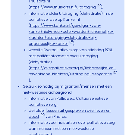
Thuisarts.nl
(
https://www.thuisarts.nl/uitdroging
);
informatiefolder Uitdroging (dehydratie) in de
palliatieve fase op Kanker.nl
(
https://www.kanker.nl/gevolgen-van-
kanker/niet-meer-beter-worden/lichamelijke-
klachten/uitdroging-dehydratie-bij-
ongeneeslijke-kanker
);
website Overpalliatievezorg van stichting PZNL
met patiëntinformatie over uitdroging
(dehydratie)
(
https://overpalliatievezorg.nl/lichamelijke-en-
psychische-klachten/uitdroging-dehydratie
).
Gebruik zo nodig bij migranten/mensen met een
niet-westerse achtergrond:
informatie van Palliaweb:
Cultuursensitieve
palliatieve zorg
;
de folder '
Lessen uit gesprekken over leven en
dood
' van Pharos;
informatie voor huisartsen over palliatieve zorg
aan mensen met een niet-westerse
achtergrond,