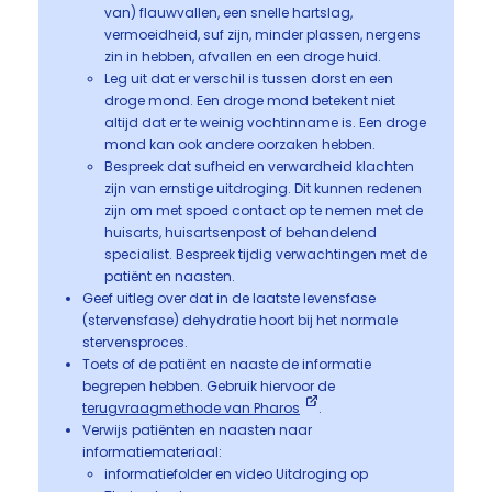
van) flauwvallen, een snelle hartslag,
vermoeidheid, suf zijn, minder plassen, nergens
zin in hebben, afvallen en een droge huid.
Leg uit dat er verschil is tussen dorst en een
droge mond. Een droge mond betekent niet
altijd dat er te weinig vochtinname is. Een droge
mond kan ook andere oorzaken hebben.
Bespreek dat sufheid en verwardheid klachten
zijn van ernstige uitdroging. Dit kunnen redenen
zijn om met spoed contact op te nemen met de
huisarts, huisartsenpost of behandelend
specialist. Bespreek tijdig verwachtingen met de
patiënt en naasten.
Geef uitleg over dat in de laatste levensfase
(stervensfase) dehydratie hoort bij het normale
stervensproces.
Toets of de patiënt en naaste de informatie
begrepen hebben. Gebruik hiervoor de
terugvraagmethode van Pharos
.
Verwijs patiënten en naasten naar
informatiemateriaal:
informatiefolder en video Uitdroging op