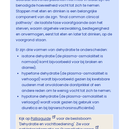
benodigde hoeveelheid vocht tot zich te nemen.
Stoppen met eten en drinken is een belangrijke
component van de zgn. ‘final common clinical
pathway’: de laatste fase voorafgaande aan het
sterven, waarin algehele verzwakking, bedlegerigheid
en onvermogen, eerst tot eten en later tot drinken, op de
voorgrond staan.
Er zijn drie vormen van dehydratie te onderscheiden:
isotone dehydratie (de plasma-osmolaliteit is
normaal) komt bijvoorbeeld voor bij braken en
diarree);
hypertone dehydratie (de plasma-osmolaliteit is
verhoogd) wordt bijvoorbeeld gezien bij kwetsbare
ouderen met onvoldoende dorstprikkel of een
andere reden om te weinig vocht tot zich te nemen;
hypotone dehydratie (de plasma-osmolaliteit is
verlaagd) wordt vaak gezien bij gebruik van
diuretica en bij bijnierschorsinsufficiëntie).
Kijk op
Palliaguide
voor de beslisboom
'Dehydratie en vochttoediening'. Zie voor