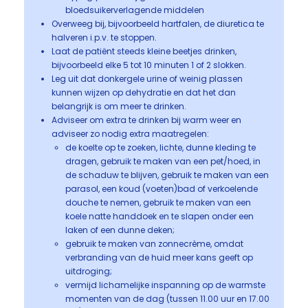
bloedsuikerverlagende middelen
Overweeg bij, bijvoorbeeld hartfalen, de diuretica te
halveren i.p.v. te stoppen.
Laat de patiënt steeds kleine beetjes drinken,
bijvoorbeeld elke 5 tot 10 minuten 1 of 2 slokken.
Leg uit dat donkergele urine of weinig plassen
kunnen wijzen op dehydratie en dat het dan
belangrijk is om meer te drinken.
Adviseer om extra te drinken bij warm weer en
adviseer zo nodig extra maatregelen:
de koelte op te zoeken, lichte, dunne kleding te
dragen, gebruik te maken van een pet/hoed, in
de schaduw te blijven, gebruik te maken van een
parasol, een koud (voeten)bad of verkoelende
douche te nemen, gebruik te maken van een
koele natte handdoek en te slapen onder een
laken of een dunne deken;
gebruik te maken van zonnecrème, omdat
verbranding van de huid meer kans geeft op
uitdroging;
vermijd lichamelijke inspanning op de warmste
momenten van de dag (tussen 11.00 uur en 17.00