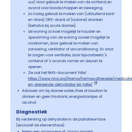
uur) door gebruik te maken van de ochtend en
avond voor boodschappen en beweging;
zo nodig gebruik te maken van (uitsluitend kant-
en-klare) ORS-drank of (isotone) dranken
(behalve bij acute diarree);
de woning zo koel mogelijk te houden en
opwarming van de woning zoveel mogelijk te
voorkomen, door gebruik te maken van
zonwering, ventilator of airconditioning. En door
te zorgen voor ventilatie, door bijvoorbeeld 's
ochtend of 's avonds ramen en deuren te
openen.
Zie ook het NHG-document 'hitte':
https://www.nhg.org/thema/farmacotherapie/medicatie
en-dreigende-dehydratie-bij-hitte/
Adviseer om bij diarree water, thee of bouillon te
drinken en geen frisdrank, energiedrankjes of
alcohol.
Diagnostiek
Bij verdenking op dehydratie in de palliatieve fase
(exclusief de stervensfase):
Neem een anamnese af. Vraag daarbij: