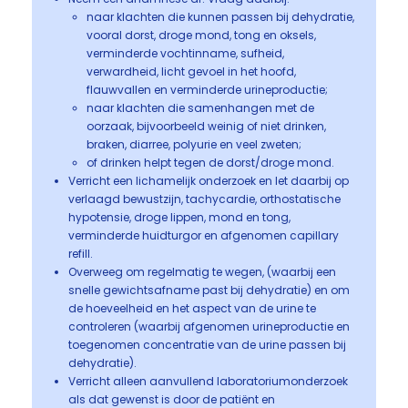
naar klachten die kunnen passen bij dehydratie,
vooral dorst, droge mond, tong en oksels,
verminderde vochtinname, sufheid,
verwardheid, licht gevoel in het hoofd,
flauwvallen en verminderde urineproductie;
naar klachten die samenhangen met de
oorzaak, bijvoorbeeld weinig of niet drinken,
braken, diarree, polyurie en veel zweten;
of drinken helpt tegen de dorst/droge mond.
Verricht een lichamelijk onderzoek en let daarbij op
verlaagd bewustzijn, tachycardie, orthostatische
hypotensie, droge lippen, mond en tong,
verminderde huidturgor en afgenomen capillary
refill.
Overweeg om regelmatig te wegen, (waarbij een
snelle gewichtsafname past bij dehydratie) en om
de hoeveelheid en het aspect van de urine te
controleren (waarbij afgenomen urineproductie en
toegenomen concentratie van de urine passen bij
dehydratie).
Verricht alleen aanvullend laboratoriumonderzoek
als dat gewenst is door de patiënt en