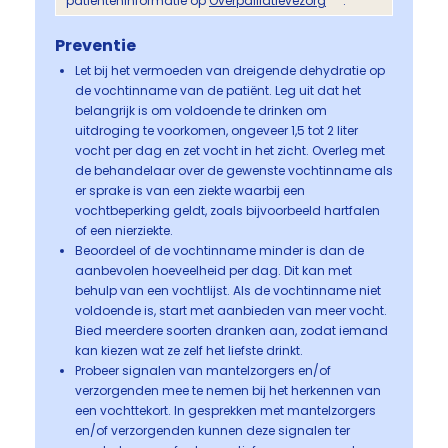
patiënteninformatie op
Overpalliatievezorg
.
Preventie
Let bij het vermoeden van dreigende dehydratie op
de vochtinname van de patiënt. Leg uit dat het
belangrijk is om voldoende te drinken om
uitdroging te voorkomen, ongeveer 1,5 tot 2 liter
vocht per dag en zet vocht in het zicht. Overleg met
de behandelaar over de gewenste vochtinname als
er sprake is van een ziekte waarbij een
vochtbeperking geldt, zoals bijvoorbeeld hartfalen
of een nierziekte.
Beoordeel of de vochtinname minder is dan de
aanbevolen hoeveelheid per dag. Dit kan met
behulp van een vochtlijst. Als de vochtinname niet
voldoende is, start met aanbieden van meer vocht.
Bied meerdere soorten dranken aan, zodat iemand
kan kiezen wat ze zelf het liefste drinkt.
Probeer signalen van mantelzorgers en/of
verzorgenden mee te nemen bij het herkennen van
een vochttekort. In gesprekken met mantelzorgers
en/of verzorgenden kunnen deze signalen ter