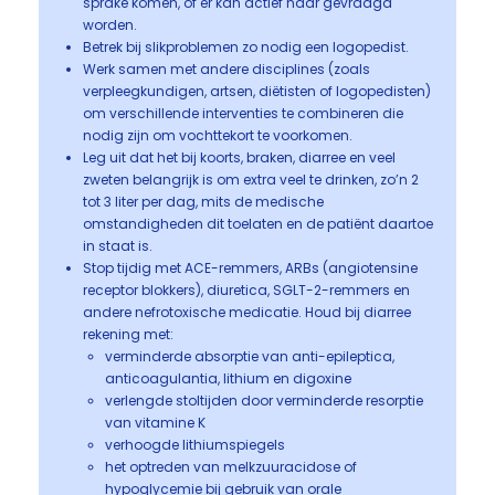
sprake komen, of er kan actief naar gevraagd
worden.
Betrek bij slikproblemen zo nodig een logopedist.
Werk samen met andere disciplines (zoals
verpleegkundigen, artsen, diëtisten of logopedisten)
om verschillende interventies te combineren die
nodig zijn om vochttekort te voorkomen.
Leg uit dat het bij koorts, braken, diarree en veel
zweten belangrijk is om extra veel te drinken, zo’n 2
tot 3 liter per dag, mits de medische
omstandigheden dit toelaten en de patiënt daartoe
in staat is.
Stop tijdig met ACE-remmers, ARBs (angiotensine
receptor blokkers), diuretica, SGLT-2-remmers en
andere nefrotoxische medicatie. Houd bij diarree
rekening met:
verminderde absorptie van anti-epileptica,
anticoagulantia, lithium en digoxine
verlengde stoltijden door verminderde resorptie
van vitamine K
verhoogde lithiumspiegels
het optreden van melkzuuracidose of
hypoglycemie bij gebruik van orale