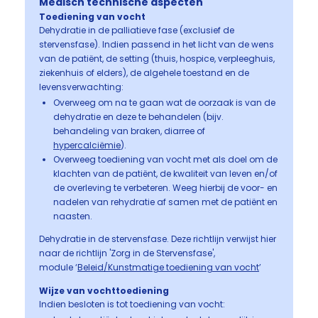
Medisch technische aspecten
Toediening van vocht
Dehydratie in de palliatieve fase (exclusief de
stervensfase). Indien passend in het licht van de wens
van de patiënt, de setting (thuis, hospice, verpleeghuis,
ziekenhuis of elders), de algehele toestand en de
levensverwachting:
Overweeg om na te gaan wat de oorzaak is van de
dehydratie en deze te behandelen (bijv.
behandeling van braken, diarree of
hypercalciëmie
).
Overweeg toediening van vocht met als doel om de
klachten van de patiënt, de kwaliteit van leven en/of
de overleving te verbeteren. Weeg hierbij de voor- en
nadelen van rehydratie af samen met de patiënt en
naasten.
Dehydratie in de stervensfase. Deze richtlijn verwijst hier
naar de richtlijn 'Zorg in de Stervensfase',
module ‘
Beleid/Kunstmatige toediening van vocht
’
Wijze van vochttoediening
Indien besloten is tot toediening van vocht: