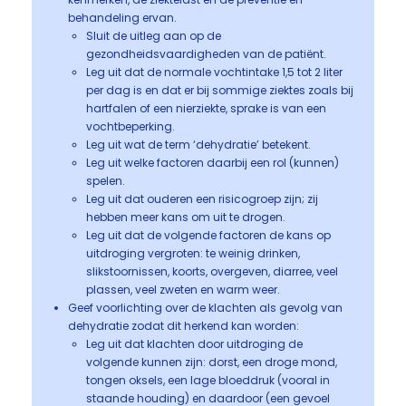
behandeling ervan.
Sluit de uitleg aan op de
gezondheidsvaardigheden van de patiënt.
Leg uit dat de normale vochtintake 1,5 tot 2 liter
per dag is en dat er bij sommige ziektes zoals bij
hartfalen of een nierziekte, sprake is van een
vochtbeperking.
Leg uit wat de term ‘dehydratie’ betekent.
Leg uit welke factoren daarbij een rol (kunnen)
spelen.
Leg uit dat ouderen een risicogroep zijn; zij
hebben meer kans om uit te drogen.
Leg uit dat de volgende factoren de kans op
uitdroging vergroten: te weinig drinken,
slikstoornissen, koorts, overgeven, diarree, veel
plassen, veel zweten en warm weer.
Geef voorlichting over de klachten als gevolg van
dehydratie zodat dit herkend kan worden:
Leg uit dat klachten door uitdroging de
volgende kunnen zijn: dorst, een droge mond,
tongen oksels, een lage bloeddruk (vooral in
staande houding) en daardoor (een gevoel