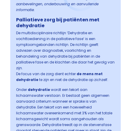
aanbevelingen, onderbouwing en aanvullende
informatie.
Palliatieve zorg bij patiënten met
dehydratie
De multidisciplinaire richtlijn ‘Dehydratie en
vochttoediening in de palliatieve fase’ is een
symptoomgebonden richtlijn. De richtlijn geeft
adviezen over diagnostiek, voorlichting en
behandeling van dehydratie bij patiënten in de
palliatieve fase en de klachten die daar het gevolg van
zijn.
De focus van de zorg dient echter
de mens met
dehydratie
te zijn en niet de dehydratie op zichzelf.
Onder
dehydratie
wordt een tekort aan
lichaamswater verstaan. Er bestaat geen algemeen
aanvaard criterium wanneer er sprake is van
dehydratie. Een tekort van een hoeveelheid
lichaamswater overeenkomend met 3% van het totale
lichaamsgewicht wordt soms aangehouden als
grenswaarde. Dehydratie treedt op in de stervensfase
doordat stervende patiënten niet meer in staat zijn de