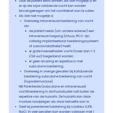
Laat de patiënt extra drinken, als dat mogelijk is en
er op die wijze voldoende vocht kan worden
binnengekregen om het vochttekort aan te vullen.
Als dat niet mogelijk is:
Overweeg intraveneuze toediening van vocht
als:
de patiënt reeds (om andere redenen) een
intraveneuze toegang (infuus, PICC-lijn,
volledig implanteerbaar toedieningssysteem
of subclaviakatheter) heeft;
er grote hoeveelheden vocht (meer dan 1-2
l/24 uur) toegediend worden;
er geen ervaring en expertise is met
subcutane toediening.
Overweeg in overige gevallen bij kortdurende
toediening subcutane toediening van vocht
(hypodermoclyse).​​​
NB Parenterale (subcutane en intraveneuze)
vochttoediening in de thuissituatie valt buiten de
expertise van de huisarts. De huisarts kan deze
module raadplegen als daar behoefte aan is.
Geef bij parenterale toediening bij voorkeur 0,9%
NaCl. In veel gevallen kan worden volstaan met 1