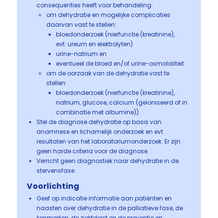
consequenties heeft voor behandeling:
om dehydratie en mogelijke complicaties
daarvan vast te stellen:
bloedonderzoek (nierfunctie (kreatinine),
evt. ureum en elektrolyten)
urine-natrium en
eventueel de bloed en/of urine-osmolaliteit
om de oorzaak van de dehydratie vast te
stellen:
bloedonderzoek (nierfunctie (kreatinine),
natrium, glucose, calcium (geïoniseerd of in
combinatie met albumine)).
Stel de diagnose dehydratie op basis van
anamnese en lichamelijk onderzoek en evt.
resultaten van het laboratoriumonderzoek. Er zijn
geen harde criteria voor de diagnose.
Verricht geen diagnostiek naar dehydratie in de
stervensfase.
Voorlichting
Geef op indicatie informatie aan patiënten en
naasten over dehydratie in de palliatieve fase, de
kenmerken, de ziektelast en de preventie en