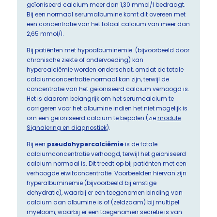
geïoniseerd calcium meer dan 1,30 mmol/l bedraagt.
Bij een normaal serumalbumine komt dit overeen met
een concentratie van het totaal calcium van meer dan
2,65 mmol/l.
Bij patiënten met hypoalbuminemie (bijvoorbeeld door
chronische ziekte of ondervoeding) kan
hypercalciëmie worden onderschat, omdat de totale
calciumconcentratie normaal kan zijn, terwijl de
concentratie van het geïoniseerd calcium verhoogd is.
Het is daarom belangrijk om het serumcalcium te
corrigeren voor het albumine indien het niet mogelijk is
om een geïoniseerd calcium te bepalen (zie
module
Signalering en diagnostiek
).
Bij een
pseudohypercalciëmie
is de totale
calciumconcentratie verhoogd, terwijl het geïoniseerd
calcium normaal is. Dit treedt op bij patiënten met een
verhoogde eiwitconcentratie. Voorbeelden hiervan zijn
hyperalbuminemie (bijvoorbeeld bij ernstige
dehydratie), waarbij er een toegenomen binding van
calcium aan albumine is of (zeldzaam) bij multipel
myeloom, waarbij er een toegenomen secretie is van