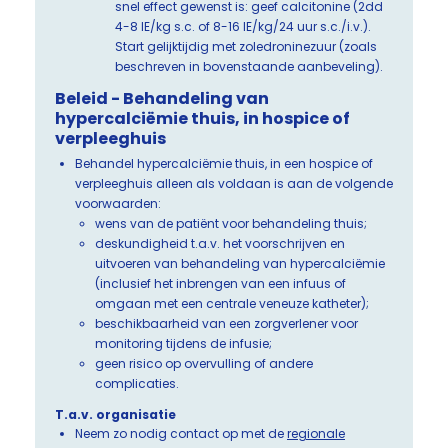
snel effect gewenst is: geef calcitonine (2dd
4-8 IE/kg s.c. of 8-16 IE/kg/24 uur s.c./i.v.).
Start gelijktijdig met zoledroninezuur (zoals
beschreven in bovenstaande aanbeveling).
Beleid - Behandeling van
hypercalciëmie thuis, in hospice of
verpleeghuis
Behandel hypercalciëmie thuis, in een hospice of
verpleeghuis alleen als voldaan is aan de volgende
voorwaarden:
wens van de patiënt voor behandeling thuis;
deskundigheid t.a.v. het voorschrijven en
uitvoeren van behandeling van hypercalciëmie
(inclusief het inbrengen van een infuus of
omgaan met een centrale veneuze katheter);
beschikbaarheid van een zorgverlener voor
monitoring tijdens de infusie;
geen risico op overvulling of andere
complicaties.
T.a.v. organisatie
Neem zo nodig contact op met de
regionale