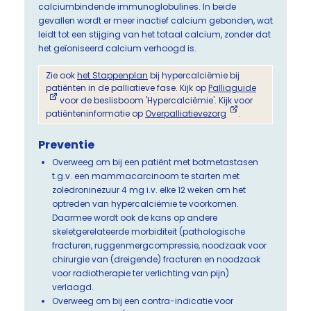
calciumbindende immunoglobulines. In beide
gevallen wordt er meer inactief calcium gebonden, wat
leidt tot een stijging van het totaal calcium, zonder dat
het geïoniseerd calcium verhoogd is.
Zie ook
het Stappenplan
bij hypercalciëmie bij
patiënten in de palliatieve fase. Kijk op
Palliaguide
voor de beslisboom 'Hypercalciëmie'. Kijk voor
patiënteninformatie op
Overpalliatievezorg
.
Preventie
Overweeg om bij een patiënt met botmetastasen
t.g.v. een mammacarcinoom te starten met
zoledroninezuur 4 mg i.v. elke 12 weken om het
optreden van hypercalciëmie te voorkomen.
Daarmee wordt ook de kans op andere
skeletgerelateerde morbiditeit (pathologische
fracturen, ruggenmergcompressie, noodzaak voor
chirurgie van (dreigende) fracturen en noodzaak
voor radiotherapie ter verlichting van pijn)
verlaagd.
Overweeg om bij een contra-indicatie voor