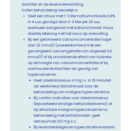
klachten en de levensverwachting.
Indien behandeling wenselijk is:
Geef een infuus met 1-2 liter natriumchloride 0,9%
in 4 uur, gevolgd door 2-4 liter per 24 uur,
eventueel aangevuld met kaliumchloride. Houd
daarbij rekening met het risico op overvulling.
Bij een geïoniseerd calciumconcentratie hoger
dan 1,5 mmol/l (overeenkomend met een
gecorrigeerd calciumgehalte van ongeveer 3,0
mmol/l) of bij onvoldoende effect van hydratie
op de hoogte van calciumconcentratie of bij
aanhoudende klachten als gevolg van
hypercalciëmie:
Geef zoledroninezuur 4 mg i.v. in 15 minuten
als eerste keus bisfosfonaat voor de
behandeling van maligne hypercalciëmie.
Bij contra-indicaties voor zoledroninezuur
(bijvoorbeeld ernstige nierfunctiestoornis) of
bij refractaire maligne hypercalciëmie na
behandeling met bisfosfonaten: geef
denosumab 120 mg s.c.
Bij levensbedreigende hypercalciëmie waarin