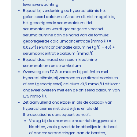
levensverwachting.
Bepaal bij verdenking op hypercalciëmie het
geïoniseerd calcium, of, indien dit niet mogelijk is,
het gecorrigeerde serumcalcium. Het
serumcalcium wordt gecorrigeerd voor het
serumalbumine aan de hand van de formule:
gecorrigeerde calciumconcentratie (mmol/l) =
0,025*(serumconcentratie albumine (g/l) – 40) +
serumconcentratie calcium (mmol/l).
Bepaal daarnaast een serumkreatinine,
serumnatrium en serumkalium.
Overweeg een ECG te maken bij patiënten met
hypercalciëmie, bij vermoeden op ritmestoornissen
of een (gecorrigeerd) calcium >3,5 mmol/l (dit komt
ongeveer overeen met een geïoniseerd calcium van
1,75 mmol/l).
Zet aanvullend onderzoek in als de oorzaak van
hypercalciëmie niet duidelijk is en als dit
therapeutische consequenties heeft:
Vraag bij de anamnese naar richtinggevende
klachten, zoals gevoelde knobbeltjes in de borst
of andere veranderingen aan de borsten,