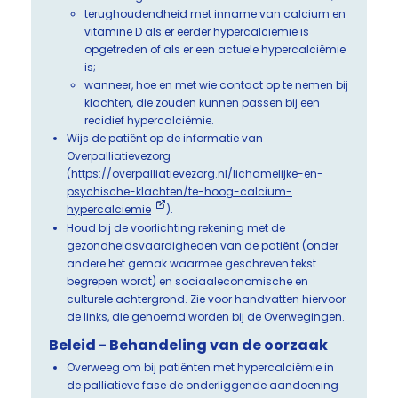
terughoudendheid met inname van calcium en
vitamine D als er eerder hypercalciëmie is
opgetreden of als er een actuele hypercalciëmie
is;
wanneer, hoe en met wie contact op te nemen bij
klachten, die zouden kunnen passen bij een
recidief hypercalciëmie.
Wijs de patiënt op de informatie van
Overpalliatievezorg
(
https://overpalliatievezorg.nl/lichamelijke-en-
psychische-klachten/te-hoog-calcium-
hypercalciemie
).
Houd bij de voorlichting rekening met de
gezondheidsvaardigheden van de patiënt (onder
andere het gemak waarmee geschreven tekst
begrepen wordt) en sociaaleconomische en
culturele achtergrond. Zie voor handvatten hiervoor
de links, die genoemd worden bij de
Overwegingen
.
Beleid - Behandeling van de oorzaak
Overweeg om bij patiënten met hypercalciëmie in
de palliatieve fase de onderliggende aandoening