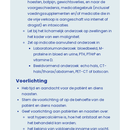
hoesten, botpijn, gewichtsverlies, en naar de
voorgeschiedenis, medicatiegebruik (inclusief
voedingssupplementen en/of medicatie die in
de vrije verkoop is aangeschaft via internet of
drogist) en intoxicaties.
Let bij het lichamelijk onderzoek op zwellingen in
het kader van een maligniteit.
Zet op indicatie aanvullend onderzoek in:
Laboratoriumonderzoek: bloedbeeld, M-
proteïne in bloed en urine, PTH, PTHrP en
vitamine D;
Beeldvormend onderzoek: echo hals, CT-
hals/thorax/abdomen, PET-CT of botscan.
Voorlichting
Heb tijd en aandacht voor de patiënt en diens
naasten.
Stem de voorlichting af op de behoefte van de
patiënt en diens naasten.
Geef voorlichting aan patiënten en naasten over:
wat hypercalciëmie is, hoe het ontstaat en hoe
het behandeld kan worden;
het belang van voldoende inname van vocht;