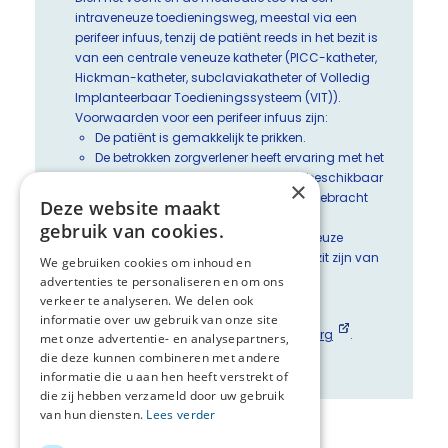
intraveneuze toedieningsweg, meestal via een
perifeer infuus, tenzij de patiënt reeds in het bezit is
van een centrale veneuze katheter (PICC-katheter,
Hickman-katheter, subclaviakatheter of Volledig
Implanteerbaar Toedieningssysteem (VIT)).
Voorwaarden voor een perifeer infuus zijn:
De patiënt is gemakkelijk te prikken.
De betrokken zorgverlener heeft ervaring met het
inbrengen van perifeer infuus en is beschikbaar
×
op moment dat een nieuw infuus ingebracht
Deze website maakt
moet worden.
gebruik van cookies.
Bij gebruik van genoemde centraal veneuze
katheters moet de zorgverlener in het bezit zijn van
We gebruiken cookies om inhoud en
de benodigde deskundigheid.
advertenties te personaliseren en om ons
verkeer te analyseren. We delen ook
Links voor meer informatie
informatie over uw gebruik van onze site
Patiënteninformatie op
Overpalliatievezorg
.
met onze advertentie- en analysepartners,
Beslisboom
die deze kunnen combineren met andere
informatie die u aan hen heeft verstrekt of
die zij hebben verzameld door uw gebruik
van hun diensten.
Lees verder
Deel deze pagina: