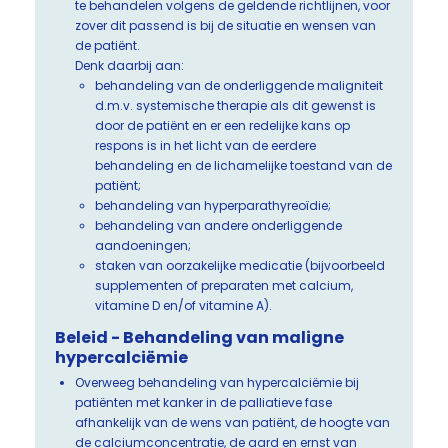
te behandelen volgens de geldende richtlijnen, voor
zover dit passend is bij de situatie en wensen van
de patiënt.
Denk daarbij aan:
behandeling van de onderliggende maligniteit
d.m.v. systemische therapie als dit gewenst is
door de patiënt en er een redelijke kans op
respons is in het licht van de eerdere
behandeling en de lichamelijke toestand van de
patiënt;
behandeling van hyperparathyreoïdie;
behandeling van andere onderliggende
aandoeningen;
staken van oorzakelijke medicatie (bijvoorbeeld
supplementen of preparaten met calcium,
vitamine D en/of vitamine A).
Beleid - Behandeling van maligne
hypercalciëmie
Overweeg behandeling van hypercalciëmie bij
patiënten met kanker in de palliatieve fase
afhankelijk van de wens van patiënt, de hoogte van
de calciumconcentratie, de aard en ernst van