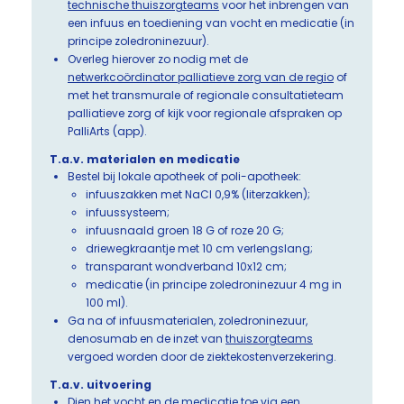
technische thuiszorgteams
voor het inbrengen van
een infuus en toediening van vocht en medicatie (in
principe zoledroninezuur).
Overleg hierover zo nodig met de
netwerkcoördinator palliatieve zorg van de regio
of
met het transmurale of regionale consultatieteam
palliatieve zorg of kijk voor regionale afspraken op
PalliArts (app).
T.a.v. materialen en medicatie
Bestel bij lokale apotheek of poli-apotheek:
infuuszakken met NaCl 0,9% (literzakken);
infuussysteem;
infuusnaald groen 18 G of roze 20 G;
driewegkraantje met 10 cm verlengslang;
transparant wondverband 10x12 cm;
medicatie (in principe zoledroninezuur 4 mg in
100 ml).
Ga na of infuusmaterialen, zoledroninezuur,
denosumab en de inzet van
thuiszorgteams
vergoed worden door de ziektekostenverzekering.
T.a.v. uitvoering
Dien het vocht en de medicatie toe via een