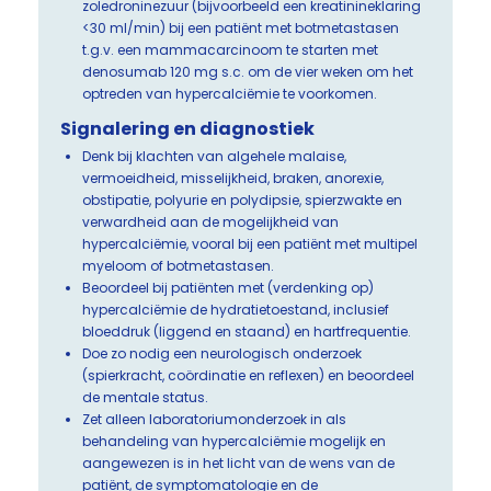
zoledroninezuur (bijvoorbeeld een kreatinineklaring
<30 ml/min) bij een patiënt met botmetastasen
t.g.v. een mammacarcinoom te starten met
denosumab 120 mg s.c. om de vier weken om het
optreden van hypercalciëmie te voorkomen.
Signalering en diagnostiek
Denk bij klachten van algehele malaise,
vermoeidheid, misselijkheid, braken, anorexie,
obstipatie, polyurie en polydipsie, spierzwakte en
verwardheid aan de mogelijkheid van
hypercalciëmie, vooral bij een patiënt met multipel
myeloom of botmetastasen.
Beoordeel bij patiënten met (verdenking op)
hypercalciëmie de hydratietoestand, inclusief
bloeddruk (liggend en staand) en hartfrequentie.
Doe zo nodig een neurologisch onderzoek
(spierkracht, coördinatie en reflexen) en beoordeel
de mentale status.
Zet alleen laboratoriumonderzoek in als
behandeling van hypercalciëmie mogelijk en
aangewezen is in het licht van de wens van de
patiënt, de symptomatologie en de