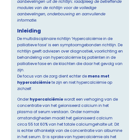
aanbevelingen uit de richtlijn; raadpleeg de betreffende
modules van de richtlijn voor de volledige
aanbevelingen, onderbouwing en aanvullende
informatie.
Inleiding
De multidisciplinaire richtlijn ‘Hypercalciëmie in de
palliatieve fase’ is een symptoomgebonden richtlijn. De
richtlijn geeft adviezen over diagnostiek, voorlichting en
behandeling van hypercalciëmie bij patiënten in de
palliatieve fase en de klachten die daar het gevolg van
zijn.
De focus van de zorg dient echter de
mens met
hypercalciëmie
te zijn en niet hypercalciëmie op
zichzelf.
Onder
hypercalciëmie
wordt een verhoging van de
concentratie van het geïoniseerd calcium in het
plasma of serum verstaan. Onder normale
omstandigheden maakt het geïoniseerd calcium
circa 55 tot 60% van het totale calciumgehalte uit. Dit
is echter afhankelijk van de concentratie van albumine
in het serum. Er is sprake van hypercalciëmie als het