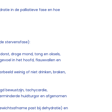
atie in de palliatieve fase en hoe
 de stervensfase):
 dorst, droge mond, tong en oksels,
gevoel in het hoofd, flauwvallen en
beeld weinig of niet drinken, braken,
agd bewustzijn, tachycardie,
 verminderde huidturgor en afgenomen
ewichtsafname past bij dehydratie) en