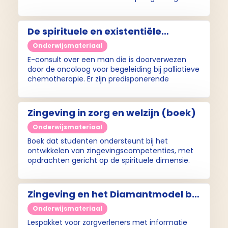
De spirituele en existentiële
dimensie (casus)
Onderwijsmateriaal
E-consult over een man die is doorverwezen
door de oncoloog voor begeleiding bij palliatieve
chemotherapie. Er zijn predisponerende
factoren die het voor de patiënt moeilijker
maken om met het snel naderende einde om
te gaan.
Zingeving in zorg en welzijn (boek)
Onderwijsmateriaal
Boek dat studenten ondersteunt bij het
ontwikkelen van zingevingscompetenties, met
opdrachten gericht op de spirituele dimensie.
Een bijbehorende website biedt extra materiaal.
Zingeving en het Diamantmodel bij
beginnende dementie (lespakket)
Onderwijsmateriaal
Lespakket voor zorgverleners met informatie