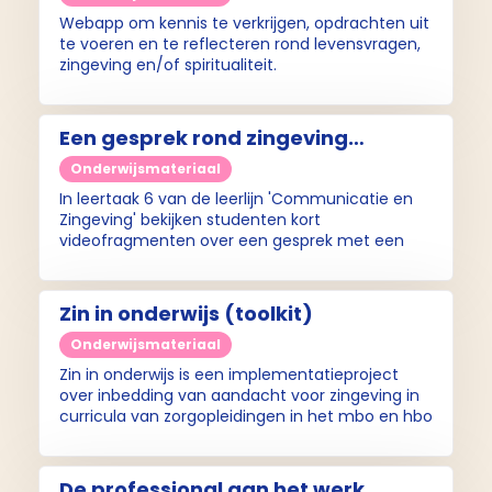
Webapp om kennis te verkrijgen, opdrachten uit
te voeren en te reflecteren rond levensvragen,
zingeving en/of spiritualiteit.
Een gesprek rond zingeving
aangaan en werken met het
Onderwijsmateriaal
Diamantmodel (Taak 6 Leerlijn
In leertaak 6 van de leerlijn 'Communicatie en
Communicatie en Zingeving)
Zingeving' bekijken studenten kort
videofragmenten over een gesprek met een
patiënt rond zingeving.
Zin in onderwijs (toolkit)
Onderwijsmateriaal
Zin in onderwijs is een implementatieproject
over inbedding van aandacht voor zingeving in
curricula van zorgopleidingen in het mbo en hbo
in Nederland.
De professional aan het werk