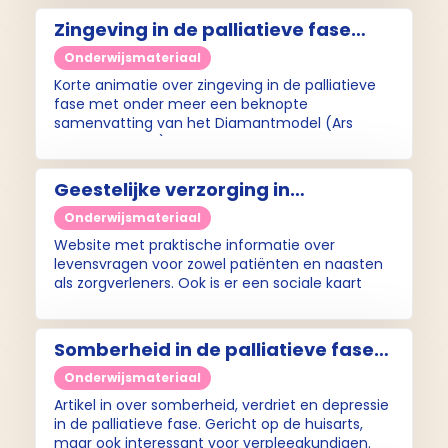
Zingeving in de palliatieve fase
(video)
Onderwijsmateriaal
Korte animatie over zingeving in de palliatieve
fase met onder meer een beknopte
samenvatting van het Diamantmodel (Ars
Moriendi Model).
Geestelijke verzorging in
Nederland (website)
Onderwijsmateriaal
Website met praktische informatie over
levensvragen voor zowel patiënten en naasten
als zorgverleners. Ook is er een sociale kaart
beschikbaar.
Somberheid in de palliatieve fase
(artikel)
Onderwijsmateriaal
Artikel in over somberheid, verdriet en depressie
in de palliatieve fase. Gericht op de huisarts,
maar ook interessant voor verpleegkundigen.