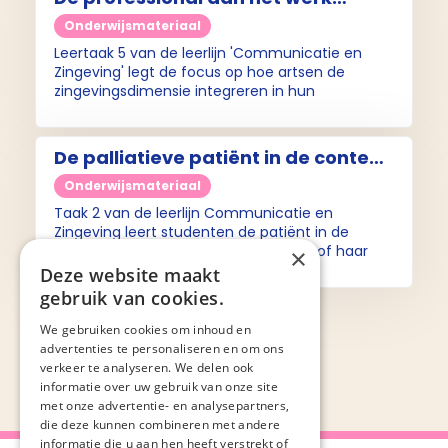
(Taak 5 Leerlijn Communicatie en
Onderwijsmateriaal
Zingeving)
Leertaak 5 van de leerlijn 'Communicatie en
Zingeving' legt de focus op hoe artsen de
zingevingsdimensie integreren in hun
begeleiding van palliatieve patiënten.
De palliatieve patiënt in de context
van het leven (Taak 2 Leerlijn
Onderwijsmateriaal
Communicatie en Zingeving
Taak 2 van de leerlijn Communicatie en
Zingeving leert studenten de patiënt in de
palliatieve fase in de context van zijn of haar
×
leven te zien.
Deze website maakt
gebruik van cookies.
We gebruiken cookies om inhoud en
advertenties te personaliseren en om ons
verkeer te analyseren. We delen ook
informatie over uw gebruik van onze site
met onze advertentie- en analysepartners,
die deze kunnen combineren met andere
informatie die u aan hen heeft verstrekt of