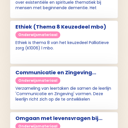
over existentiële en spirituele thematiek bij
mensen met beginnende dementie. Het
materiaal is gebaseerd op het Diamantmodel.
Ethiek (Thema 8 Keuzedeel mbo)
Onderwijsmateriaal
Ethiek is thema 8 van het keuzedeel Palliatieve
zorg (K1006) l mbo.
Communicatie en Zingeving
(leerlijn)
Onderwijsmateriaal
Verzameling van leertaken die samen de leerlijn
'Communicatie en Zingeving' vormen. Deze
leerlijn richt zich op de te ontwikkelen
competenties benodigd voor het
communiceren over zingeving in de palliatieve
fase.
Omgaan met levensvragen bij
ouderen (app)
Onderwijsmateriaal