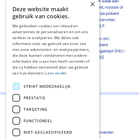
werkgroep raadt aan minstens twee keer per week een
×
evaluatie te verrichten. Dit kan door de patiënt, naaste of
Deze website maakt
zorgverlener gedaan worden. Bespreek met de patiënt
gebruik van cookies.
welke actie hij kan ondernemen bij welke uitkomsten.
We gebruiken cookies om inhoud en
Adviseer hierbij zo nodig gebruik van de P.O.E.P.
advertenties te personaliseren en om ons
app (
knmp.nl/poep-app
).
verkeer te analyseren. We delen ook
Daarnaast zijn er alternatieve mogelijkheden om
informatie over uw gebruik van onze site
obstipatie klachten te evalueren zoals de Patient
met onze advertentie- en analysepartners,
Assessment of Constipation Symptoms vragenlijst (PAC-
die deze kunnen combineren met andere
SYM) of het Utrecht Symptoom Dagboek (USD).
informatie die u aan hen heeft verstrekt of
die zij hebben verzameld door uw gebruik
van hun diensten.
Lees verder
Deel deze pagina:
STRIKT NOODZAKELIJK
PRESTATIE
TARGETING
FUNCTIONEEL
Contact
Cookiebeleid
NIET-GECLASSIFICEERD
Kwetsbaarheid melden