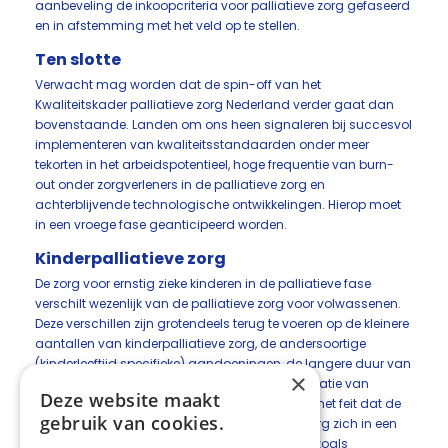
aanbeveling de inkoopcriteria voor palliatieve zorg gefaseerd
en in afstemming met het veld op te stellen.
Ten slotte
Verwacht mag worden dat de spin-off van het
Kwaliteitskader palliatieve zorg Nederland verder gaat dan
bovenstaande. Landen om ons heen signaleren bij succesvol
implementeren van kwaliteitsstandaarden onder meer
tekorten in het arbeidspotentieel, hoge frequentie van burn-
out onder zorgverleners in de palliatieve zorg en
achterblijvende technologische ontwikkelingen. Hierop moet
in een vroege fase geanticipeerd worden.
Kinderpalliatieve zorg
De zorg voor ernstig zieke kinderen in de palliatieve fase
verschilt wezenlijk van de palliatieve zorg voor volwassenen.
Deze verschillen zijn grotendeels terug te voeren op de kleinere
aantallen van kinderpalliatieve zorg, de andersoortige
(kinderleeftijd specifieke) aandoeningen, de langere duur van
×
palliatieve zorg bij kinderen, de andere organisatie van
Deze website maakt
kinderpalliatieve zorg, de zeer jonge leeftijd, en het feit dat de
gebruik van cookies.
ontwikkelingen rondom de kinderpalliatieve zorg zich in een
later stadium bevinden. Hoewel de domeinen zoals