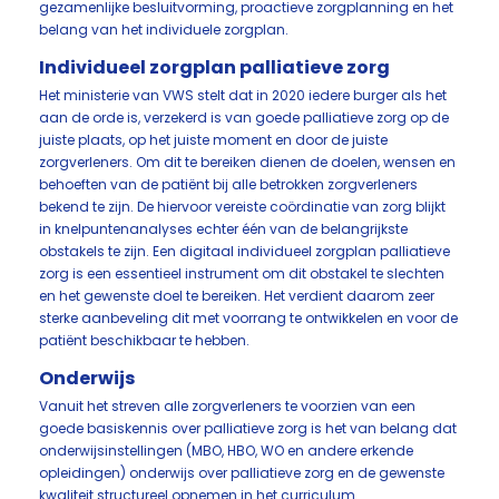
gezamenlijke besluitvorming, proactieve zorgplanning en het
belang van het individuele zorgplan.
Individueel zorgplan palliatieve zorg
Het ministerie van VWS stelt dat in 2020 iedere burger als het
aan de orde is, verzekerd is van goede palliatieve zorg op de
juiste plaats, op het juiste moment en door de juiste
zorgverleners. Om dit te bereiken dienen de doelen, wensen en
behoeften van de patiënt bij alle betrokken zorgverleners
bekend te zijn. De hiervoor vereiste coördinatie van zorg blijkt
in knelpuntenanalyses echter één van de belangrijkste
obstakels te zijn. Een digitaal individueel zorgplan palliatieve
zorg is een essentieel instrument om dit obstakel te slechten
en het gewenste doel te bereiken. Het verdient daarom zeer
sterke aanbeveling dit met voorrang te ontwikkelen en voor de
patiënt beschikbaar te hebben.
Onderwijs
Vanuit het streven alle zorgverleners te voorzien van een
goede basiskennis over palliatieve zorg is het van belang dat
onderwijsinstellingen (MBO, HBO, WO en andere erkende
opleidingen) onderwijs over palliatieve zorg en de gewenste
kwaliteit structureel opnemen in het curriculum.