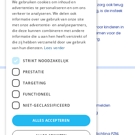
We gebruiken cookies om inhoud en
gepresenteerd in het kwaliteitskader palliatieve zorg ook terug
advertenties te personaliseren en om ons
te vinden zijn in de richtlijn kinderpalliatieve zorg, is de insteek
verkeer te analyseren. We delen ook
van de zorg geheel anders.
informatie over uw gebruik van onze site
met onze advertentie- en analysepartners,
Het is dan ook van groot belang in het zorgen voor kinderen in
die deze kunnen combineren met andere
de palliatieve fase de richtlijn als leidraad te nemen voor de
informatie die u aan hen heeft verstrekt of
inhoud en organisatie van kinderpalliatieve zorg.
die zij hebben verzameld door uw gebruik
van hun diensten.
Lees verder
Deel deze pagina:
STRIKT NOODZAKELIJK
PRESTATIE
TARGETING
FUNCTIONEEL
Contact
Cookiebeleid
NIET-GECLASSIFICEERD
Kwetsbaarheid melden
Privacyverkaring
Disclaimer
ALLES ACCEPTEREN
Richtlijnen palliatieve zorg is een uitgave van ©
Stichting PZNL