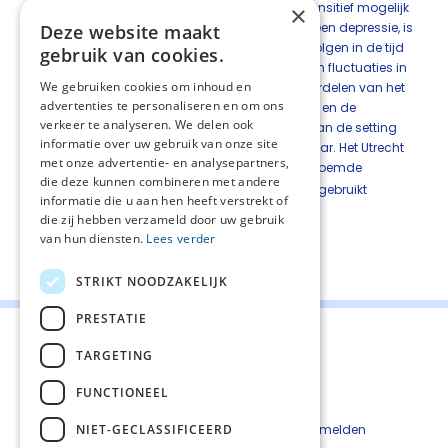
mogelijke tijd en met minimale belasting zo sensitief mogelijk
×
aanwijzingen te vinden voor het bestaan van een depressie, is
Deze website maakt
het doel van monitoren anders: namelijk het volgen in de tijd
gebruik van cookies.
van de depressie, het aan het licht brengen van fluctuaties in
We gebruiken cookies om inhoud en
de aard en ernst van de depressie en het beoordelen van het
advertenties te personaliseren en om ons
effect van interventies. De wijze van monitoring en de
verkeer te analyseren. We delen ook
intensiteit waarmee dit gebeurt is afhankelijk van de setting
informatie over uw gebruik van onze site
en ernst, dit wordt bepaald door de behandelaar. Het Utrecht
met onze advertentie- en analysepartners,
Symptoom Dagboek (
USD
) en de eerdergenoemde
die deze kunnen combineren met andere
verdiepingsinstrumenten kunnen voor dit doel gebruikt
informatie die u aan hen heeft verstrekt of
worden.
die zij hebben verzameld door uw gebruik
van hun diensten.
Lees verder
Deel deze pagina:
STRIKT NOODZAKELIJK
PRESTATIE
TARGETING
FUNCTIONEEL
Contact
Cookiebeleid
NIET-GECLASSIFICEERD
Kwetsbaarheid melden