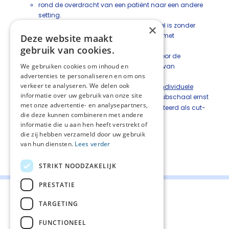
rond de overdracht van een patiënt naar een andere
setting.
Gedurende de perioden dat de ziekte stabiel is zonder
×
therapie, kan doorgaans volstaan worden met
Deze website maakt
laagfrequente controles.
gebruik van cookies.
Overweeg het gebruik van een vragenlijst voor de
We gebruiken cookies om inhoud en
beoordeling van de dimensies en de mate van
advertenties te personaliseren en om ons
vermoeidheid, zoals de
Multidimensionele
verkeer te analyseren. We delen ook
Vermoeidheidsindex
(MVI) of de
Checklist Individuele
informatie over uw gebruik van onze site
Spankracht
(CIS). Een score ≥35 op de subschaal ernst
met onze advertentie- en analysepartners,
van vermoeidheid van de CIS wordt gehanteerd als cut-
die deze kunnen combineren met andere
off voor ernstige vermoeidheid.
informatie die u aan hen heeft verstrekt of
die zij hebben verzameld door uw gebruik
van hun diensten.
Lees verder
Deel deze pagina:
STRIKT NOODZAKELIJK
PRESTATIE
TARGETING
FUNCTIONEEL