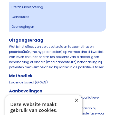
Literatuurbespreking
Conclusies
Overwegingen
Uitgangsvraag
Wat is het effect van corticosteroïden (dexamethason,
predniso(lo)n, methylprednisolon) op vermoeidheid, kwaliteit
van leven en functioneren ten opzichte van placebo, geen
behandeling of andere (medicamenteuze) behandeling bij
patiënten met vermoeidheid bij kanker in de palliatieve fase?
Methodiek
Evidence based (GRADE)
Aanbevelingen
Bij patiënten met vermoeidheid bij kanker in de palliatieve
×
fase:
Deze website maakt
Overweeg behandeling met 8 mg dexamethason bij
gebruik van cookies.
ernstige vermoeidheidsklachten in de terminale fase voor