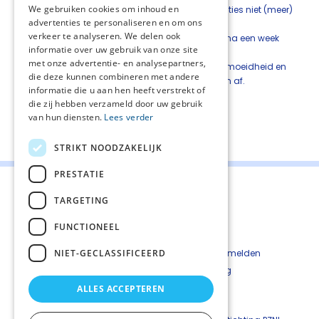
We gebruiken cookies om inhoud en
wie andere, op de oorzaak gerichte, interventies niet (meer)
advertenties te personaliseren en om ons
voorhanden zijn.
verkeer te analyseren. We delen ook
Stop de behandeling met corticosteroïden na een week
informatie over uw gebruik van onze site
indien er geen effect is opgetreden.
met onze advertentie- en analysepartners,
Weeg zorgvuldig het beoogde effect op vermoeidheid en
die deze kunnen combineren met andere
kwaliteit van leven en mogelijke bijwerkingen af.
informatie die u aan hen heeft verstrekt of
die zij hebben verzameld door uw gebruik
van hun diensten.
Lees verder
Deel deze pagina:
STRIKT NOODZAKELIJK
PRESTATIE
TARGETING
FUNCTIONEEL
Contact
Cookiebeleid
NIET-GECLASSIFICEERD
Kwetsbaarheid melden
Privacyverkaring
Disclaimer
ALLES ACCEPTEREN